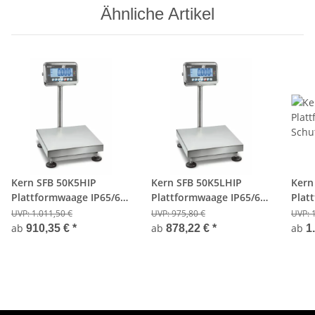
Ähnliche Artikel
Kern SFB 50K5HIP
Kern SFB 50K5LHIP
Kern
Plattformwaage IP65/67
Plattformwaage IP65/67
Plat
Schutz - 50Kg/5g -
Schutz - 50Kg/5g -
Schu
UVP:
1.011,50 €
UVP:
975,80 €
UVP:
Hochanzeige
Hochanzeige
Eich
ab
ab
ab
910,35 €
*
878,22 €
*
1