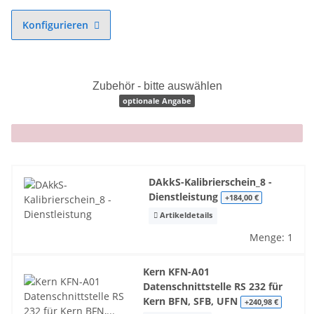
Konfigurieren
Zubehör - bitte auswählen
optionale Angabe
x
DAkkS-Kalibrierschein_8 -
Dienstleistung
+184,00 €
Artikeldetails
Menge: 1
Kern KFN-A01
Datenschnittstelle RS 232 für
Kern BFN, SFB, UFN
+240,98 €