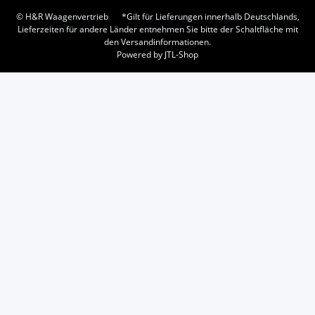
© H&R Waagenvertrieb
*Gilt für Lieferungen innerhalb Deutschlands,
Lieferzeiten für andere Länder entnehmen Sie bitte der Schaltfläche mit
den Versandinformationen.
Powered by
JTL-Shop