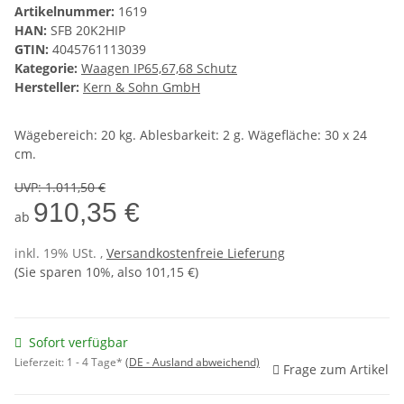
Artikelnummer:
1619
HAN:
SFB 20K2HIP
GTIN:
4045761113039
Kategorie:
Waagen IP65,67,68 Schutz
Hersteller:
Kern & Sohn GmbH
Wägebereich: 20 kg. Ablesbarkeit: 2 g. Wägefläche: 30 x 24
cm.
UVP
:
1.011,50 €
910,35 €
ab
inkl. 19% USt. ,
Versandkostenfreie Lieferung
(Sie sparen
10%
, also
101,15 €
)
Sofort verfügbar
Lieferzeit:
1 - 4 Tage*
(DE - Ausland abweichend)
Frage zum Artikel