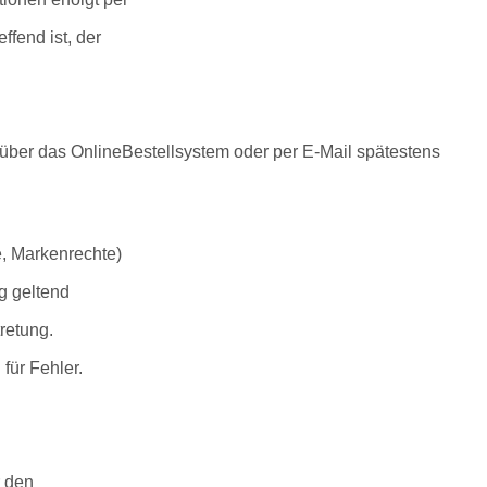
ffend ist, der
en über das OnlineBestellsystem oder per E-Mail spätestens
e, Markenrechte)
g geltend
retung.
für Fehler.
r den