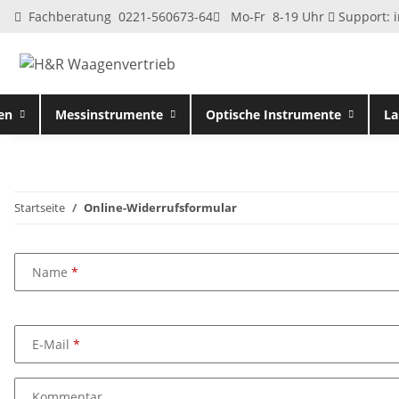
Fachberatung 0221-560673-64
Mo-Fr 8-19 Uhr
Support:
en
Messinstrumente
Optische Instrumente
La
Startseite
Online-Widerrufsformular
Name
E-Mail
Kommentar