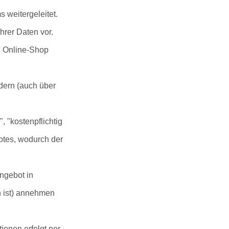
s weitergeleitet.
hrer Daten vor.
n Online-Shop
dern (auch über
, "kostenpflichtig
otes, wodurch der
Angebot in
n ist) annehmen
ionen erfolgt per