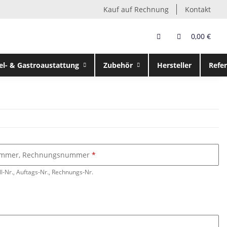
Kauf auf Rechnung
Kontakt
0,00 €
el- & Gastroaustattung
Zubehör
Hersteller
Refe
nummer, Rechnungsnummer
ll-Nr., Auftags-Nr., Rechnungs-Nr.