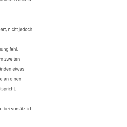
rt, nicht jedoch
ung fehl,
em zweiten
tänden etwas
re an einen
spricht.
 bei vorsätzlich