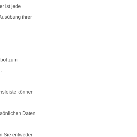
r ist jede
 Ausübung ihrer
gebot zum
.
nsleiste können
rsönlichen Daten
en Sie entweder