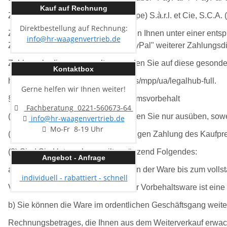
Kauf auf Rechnung
Zahlungsdienstleister PayPal (Europe) S.à.r.l. et Cie, S.C.
Direktbestellung auf Rechnung:
Zahlungsarten über "PayPal" werden Ihnen unter einer entsp
info@hr-waagenvertrieb.de
Zahlungsabwicklung kann sich "PayPal" weiterer Zahlungsdi
Zahlungsbedingungen gelten, werden Sie auf diese gesonder
Kontaktbox
https://www.paypal.com/de/webapps/mpp/ua/legalhub-full.
Gerne helfen wir Ihnen weiter!
§ 5 Zurückbehaltungsrecht, Eigentumsvorbehalt
Fachberatung 0221-560673-64
(1) Ein Zurückbehaltungsrecht können Sie nur ausüben, sowe
info@hr-waagenvertrieb.de
Mo-Fr 8-19 Uhr
(2) Die Ware bleibt bis zur vollständigen Zahlung des Kaufp
(3) Sind Sie Unternehmer, gilt ergänzend Folgendes:
Angebot - Anfrage
a) Wir behalten uns das Eigentum an der Ware bis zum volls
individuell - rabattiert - schnell
Vor Übergang des Eigentums an der Vorbehaltsware ist eine 
b) Sie können die Ware im ordentlichen Geschäftsgang weiterv
Rechnungsbetrages, die Ihnen aus dem Weiterverkauf erwachs