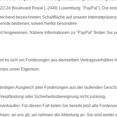
A. (22-24 Boulevard Royal L-2449, Luxemburg; "PayPal"). Die ein
rechend bezeichneten Schaltfläche auf unserer Internetpräsenz
enste bedienen; soweit hierfür besondere
t hingewiesen. Nähere Informationen zu "PayPal" finden Sie u
it es sich um Forderungen aus demselben Vertragsverhältnis h
reises unser Eigentum.
tändigen Ausgleich aller Forderungen aus der laufenden Geschä
Verpfändung oder Sicherheitsübereignung nicht zulässig.
erkaufen. Für diesen Fall treten Sie bereits jetzt alle Forder
en, an uns ab, wir nehmen die Abtretung an. Sie sind weiter 