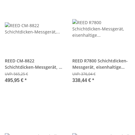
REED CM-8822
REED R7800 Schichtdicken-
Schichtdicken-Messgerät, 0-
Messgerät, eisenhaltige
1000µm/0-40mils
oder nicht-eisenhaltige
UVP:
565,25 €
UVP:
376,04 €
Substratflächen
495,95 €
*
338,44 €
*