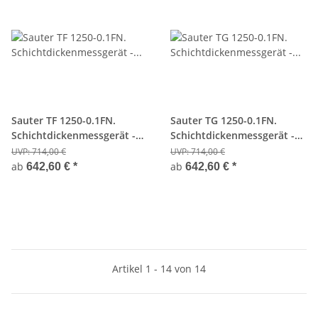
Sauter TF 1250-0.1FN.
Sauter TG 1250-0.1FN.
Schichtdickenmessgerät -
Schichtdickenmessgerät -
Kombinationsgerät -
Kombinationsgerät -
UVP:
714,00 €
UVP:
714,00 €
Premium
Premium
ab
ab
642,60 €
*
642,60 €
*
Artikel 1 - 14 von 14