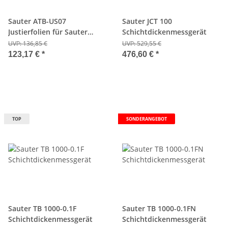
Sauter ATB-US07
Sauter JCT 100
Justierfolien für Sauter
Schichtdickenmessgerät
Schichtdickenmessgeräte
UVP:
136,85 €
UVP:
529,55 €
123,17 €
*
476,60 €
*
TOP
SONDERANGEBOT
Sauter TB 1000-0.1F
Sauter TB 1000-0.1FN
Schichtdickenmessgerät
Schichtdickenmessgerät