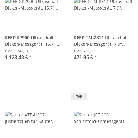
REED R7900 Ultraschall
REED TM-8811 Ultraschall
Dicken-Messgerät, 15.7"
Dicken-Messgerät, 7.9"
(400mm)
(200mm)
UVP:
1.248,31 €
UVP:
523,60 €
1.123,48 €
*
471,95 €
*
TOP