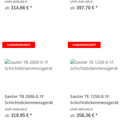
UVP:
428,40 €
UVP:
541,45 €
ab
ab
314,66 €
*
397,70 €
*
SONDERANGEBOT
SONDERANGEBOT
Sauter TB 2000-0.1F
Sauter TE 1250-0.1F.
Schichtdickenmessgerät
Schichtdickenmessgerät
UVP:
428,40 €
UVP:
487,90 €
ab
ab
319,95 €
*
358,36 €
*