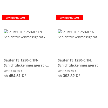
SONDERANGEBOT
SONDERANGEBOT
Sauter TE 1250-0.1FN.
Sauter TE 1250-0.1N.
Schichtdickenmessgerät -
Schichtdickenmessgerät
Kombinationsgerät
UVP:
618,80 €
UVP:
535,50 €
ab
ab
454,51 €
*
393,32 €
*