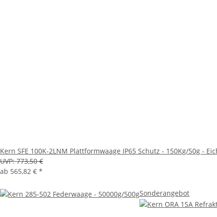
Kern SFE 100K-2LNM Plattformwaage IP65 Schutz - 150Kg/50g - Eic
UVP:
773,50 €
ab
565,82 €
*
Sonderangebot