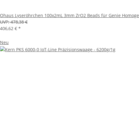
Ohaus Lyseröhrchen 100x2mL 3mm ZrO2 Beads für Genie Homoge
UVP:
478,38 €
406,62 €
*
Neu