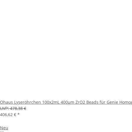
Ohaus Lyseröhrchen 100x2mL 400μm ZrO2 Beads für Genie Homo
UVP:
478,38 €
406,62 €
*
Neu