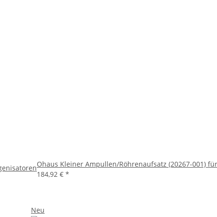
Ohaus Kleiner Ampullen/Röhrenaufsatz (20267-001) fü
genisatoren
184,92 €
*
Neu