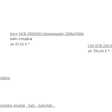
Kern HCB 200K500 Hängewaage 200kg/500g
UVP:
119,00 €
ab
87,05 €
*
CAS ECB-250 K
ab
395,84 €
*
hfähig