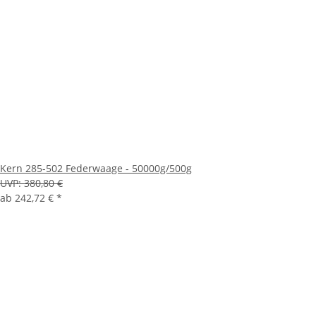
Kern 285-502 Federwaage - 50000g/500g
UVP:
380,80 €
ab
242,72 €
*