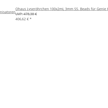
Ohaus Lyseröhrchen 100x2mL 3mm SS. Beads für Genie
nisatoren
UVP:
478,38 €
406,62 €
*