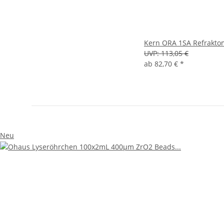
Kern ORA 1SA Refraktome
UVP:
113,05 €
ab
82,70 €
*
Neu