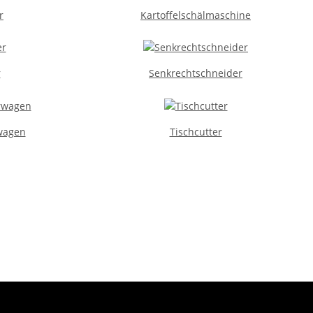
r
Kartoffelschälmaschine
r
Senkrechtschneider
rwagen
Tischcutter