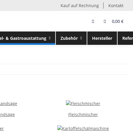
Kauf auf Rechnung
Kontakt
0,00 €
el- & Gastroaustattung
Zubehör
Hersteller
Refe
andsäge
Fleischmischer