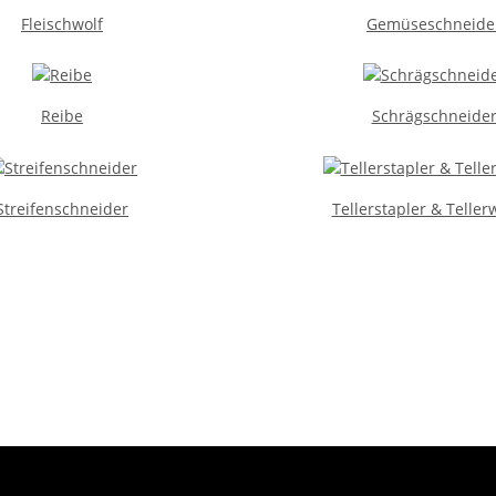
Fleischwolf
Gemüseschneide
Reibe
Schrägschneide
Streifenschneider
Tellerstapler & Telle