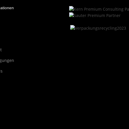
mationen
t
ngungen
is