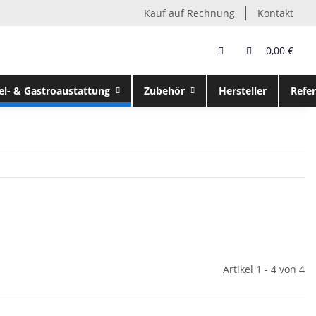
Kauf auf Rechnung
Kontakt
0,00 €
el- & Gastroaustattung
Zubehör
Hersteller
Refe
Artikel 1 - 4 von 4