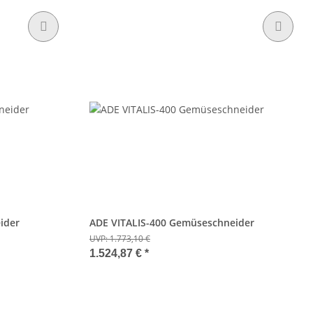
ider
ADE VITALIS-400 Gemüseschneider
UVP:
1.773,10 €
1.524,87 €
*