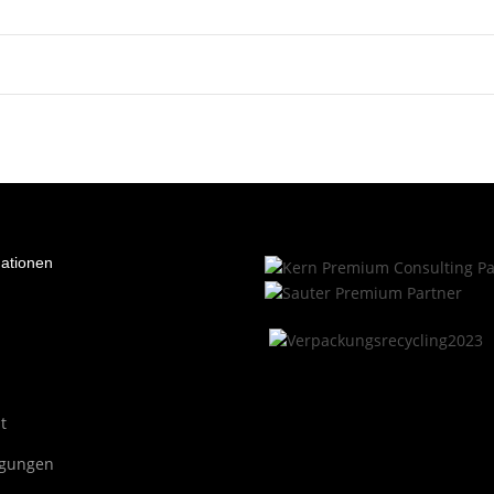
mationen
t
ngungen