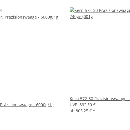
t
Kern 572-30 Präzisionswaage -
Präzisionswaage - 6000g/1g
UVP:
892,50 €
ab
803,25 €
*