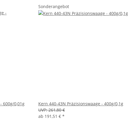
Sonderangebot
- 600g/0,01g
Kern 440-43N Präzisionswaage - 400g/0,1g
UVP:
261,80 €
ab
191,51 €
*