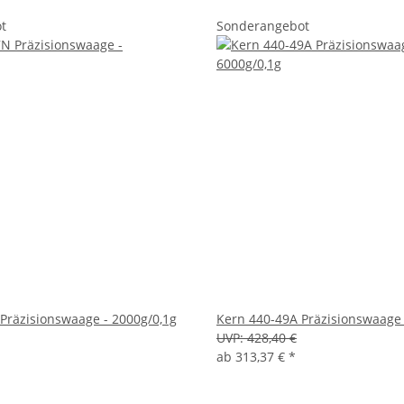
t
Sonderangebot
Präzisionswaage - 2000g/0,1g
Kern 440-49A Präzisionswaage 
UVP:
428,40 €
ab
313,37 €
*