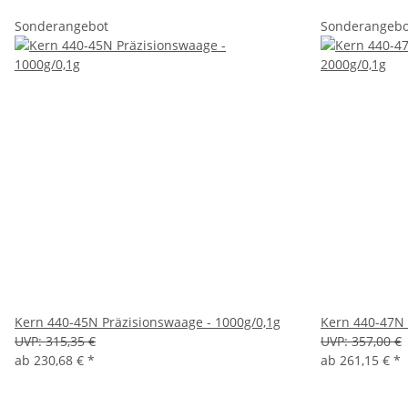
Sonderangebot
Sonderangebo
Kern 440-45N Präzisionswaage - 1000g/0,1g
Kern 440-47N 
UVP:
315,35 €
UVP:
357,00 €
ab
230,68 €
*
ab
261,15 €
*