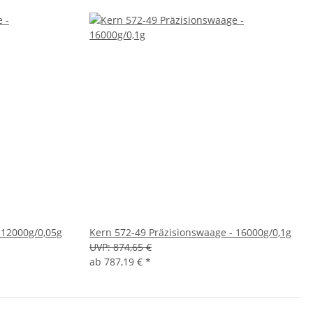
 12000g/0,05g
Kern 572-49 Präzisionswaage - 16000g/0,1g
UVP:
874,65 €
ab
787,19 €
*