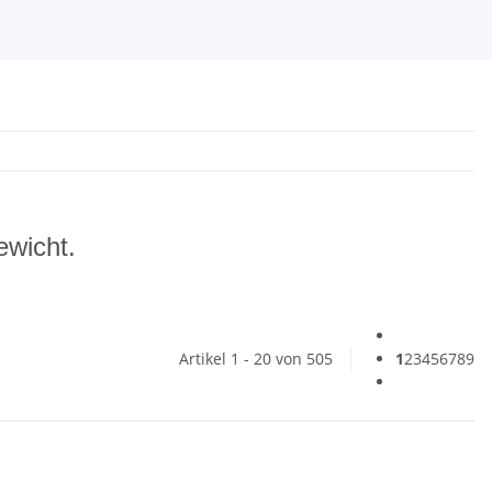
ewicht.
Artikel 1 - 20 von 505
1
2
3
4
5
6
7
8
9