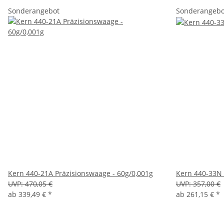
Sonderangebot
Sonderangebo
Kern 440-21A Präzisionswaage - 60g/0,001g
Kern 440-33N 
UVP:
470,05 €
UVP:
357,00 €
ab
339,49 €
*
ab
261,15 €
*