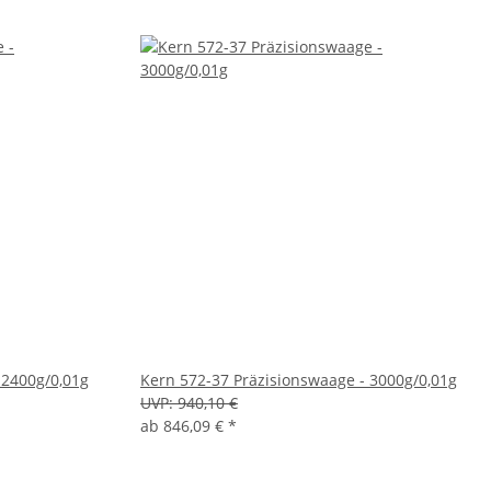
 2400g/0,01g
Kern 572-37 Präzisionswaage - 3000g/0,01g
UVP:
940,10 €
ab
846,09 €
*