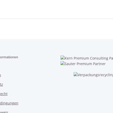
formationen
m
tz
recht
dingungen
nweis