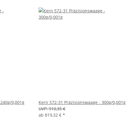
 240g/0,001g
Kern 572-31 Präzisionswaage - 300g/0,001g
UVP:
910,35 €
ab
819,32 €
*