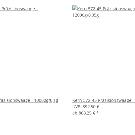
räzisionswaage - 10000g/0,1g
Kern 572-45 Präzisionswaage -
UVP:
892,50 €
ab
803,25 €
*