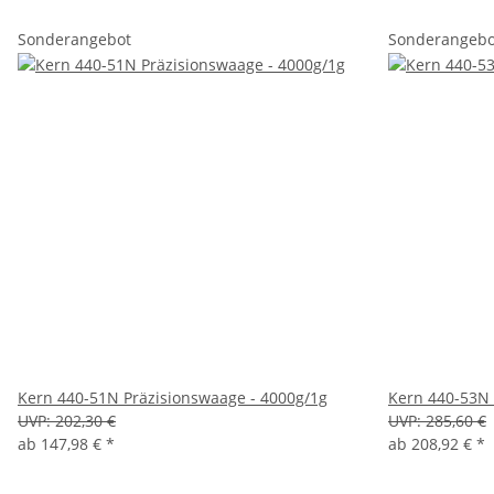
Sonderangebot
Sonderangebo
Kern 440-51N Präzisionswaage - 4000g/1g
Kern 440-53N 
UVP:
202,30 €
UVP:
285,60 €
ab
147,98 €
*
ab
208,92 €
*