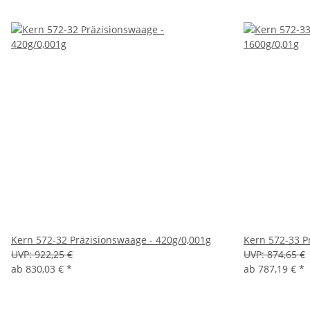
Kern 572-32 Präzisionswaage - 420g/0,001g
Kern 572-33 P
UVP:
922,25 €
UVP:
874,65 €
ab
830,03 €
*
ab
787,19 €
*