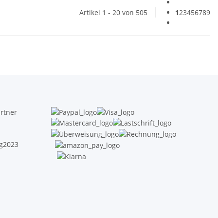
Artikel 1 - 20 von 505
1
2
3
4
5
6
7
8
9