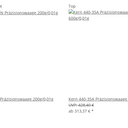
t
Top
Präzisionswaage 200g/0,01g
Kern 440-35A Präzisionswaage 
UVP:
428,40 €
ab
313,37 €
*