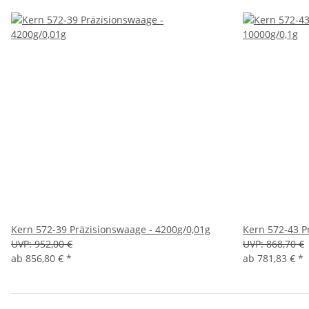
Kern 572-39 Präzisionswaage - 4200g/0,01g
Kern 572-43 P
UVP:
952,00 €
UVP:
868,70 €
ab
856,80 €
*
ab
781,83 €
*