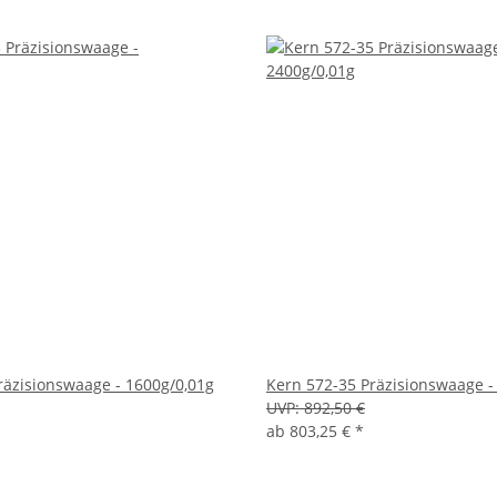
räzisionswaage - 1600g/0,01g
Kern 572-35 Präzisionswaage -
UVP:
892,50 €
ab
803,25 €
*