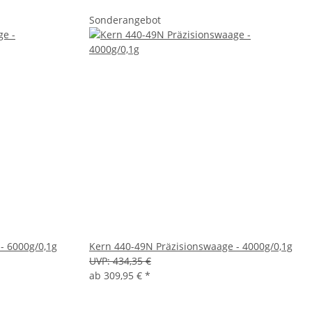
Sonderangebot
- 6000g/0,1g
Kern 440-49N Präzisionswaage - 4000g/0,1g
UVP:
434,35 €
ab
309,95 €
*