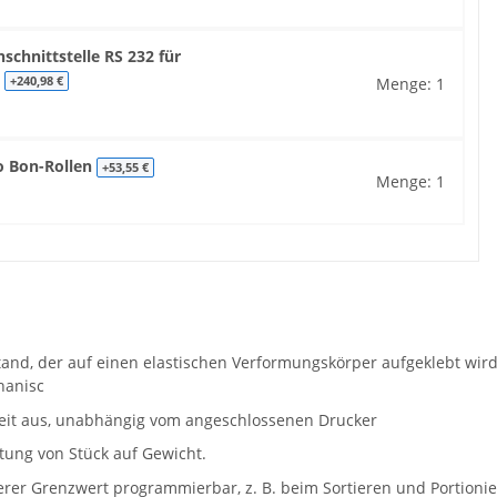
chnittstelle RS 232 für
N
Menge: 1
+240,98 €
o Bon-Rollen
+53,55 €
Menge: 1