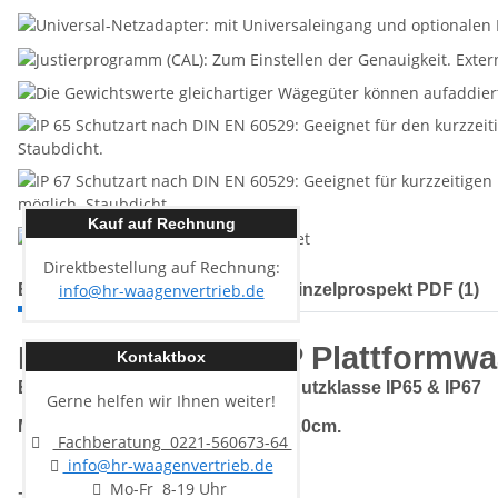
Kauf auf Rechnung
Direktbestellung auf Rechnung:
info@hr-waagenvertrieb.de
Beschreibung
Technisches Einzelprospekt PDF (1)
Kern SFB 10K1HIP Plattformw
Kontaktbox
Edelstahl-Plattformwaage mit Schutzklasse IP65 & IP67
Gerne helfen wir Ihnen weiter!
Mit Hochanzeige. Stativhöhe ca. 20cm.
Fachberatung 0221-560673-64
info@hr-waagenvertrieb.de
Mo-Fr 8-19 Uhr
- Wägebereich:
10 kg.