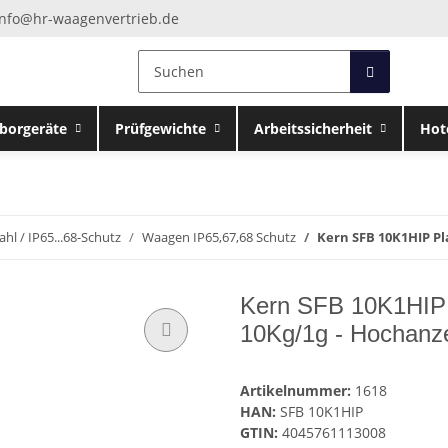
info@hr-waagenvertrieb.de
borgeräte
Prüfgewichte
Arbeitssicherheit
Hot
ahl / IP65...68-Schutz
Waagen IP65,67,68 Schutz
Kern SFB 10K1HIP Pl
Kern SFB 10K1HIP 
10Kg/1g - Hochanz
Artikelnummer:
1618
HAN:
SFB 10K1HIP
GTIN:
4045761113008