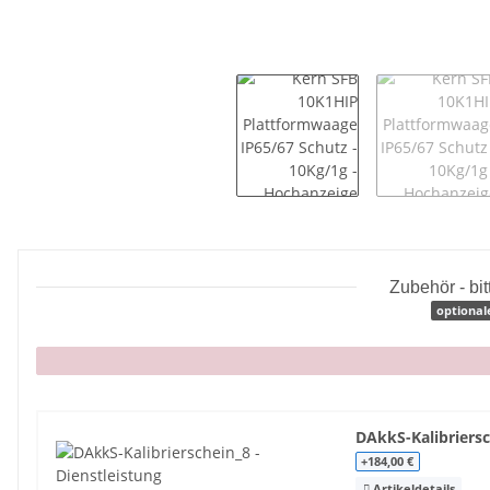
Zubehör - bi
optional
x
DAkkS-Kalibriersc
+184,00 €
Artikeldetails