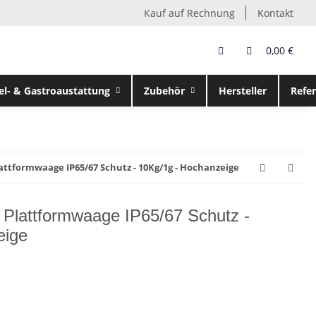
Kauf auf Rechnung
Kontakt
0,00 €
el- & Gastroaustattung
Zubehör
Hersteller
Refe
attformwaage IP65/67 Schutz - 10Kg/1g - Hochanzeige
Plattformwaage IP65/67 Schutz -
eige