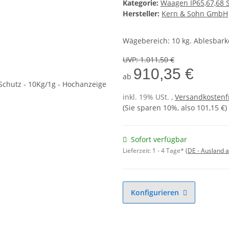
Kategorie:
Waagen IP65,67,68 
Hersteller:
Kern & Sohn GmbH
Wägebereich: 10 kg. Ablesbarke
UVP
:
1.011,50 €
910,35 €
ab
inkl. 19% USt. ,
Versandkostenf
(Sie sparen
10%
, also
101,15 €
)
Sofort verfügbar
Lieferzeit:
1 - 4 Tage*
(DE - Ausland 
Konfigurieren