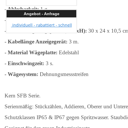
- Ablesbarkeit:
1 g.
Angebot - Anfrage
- Wägefläche:
30 x 24 cm.
individuell - rabattiert - schnell
-
Abmessung Wägeplatte (BxTxH):
30 x 24 x 10,5 c
- Kabellänge Anzeigegerät:
3 m.
- Material Wägeplatte:
Edelstahl
- Einschwingzeit:
3 s.
- Wägesystem:
Dehnungsmessstreifen
Kern SFB Serie.
Serienmäßig: Stückzählen, Addieren, Oberer und Untere
Schutzklassen IP65 & IP67 gegen Spritzwasser. Staubdi