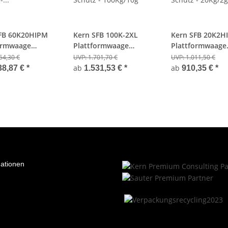
FB 60K20HIPM
Kern SFB 100K-2XL
Kern SFB 20K2H
ormwaage
Plattformwaage
Plattformwaage
 Schutz -
IP65/67 Schutz -
IP65/67 Schutz -
54,30 €
UVP:
1.701,70 €
UVP:
1.011,50 €
0g -Hochanzeige
100Kg/10g
20Kg/2g - Hocha
ab
ab
38,87 €
*
1.531,53 €
*
910,35 €
*
fähig
mationen