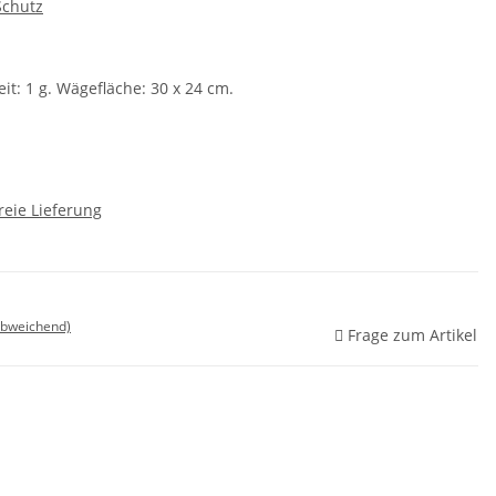
Schutz
it: 1 g. Wägefläche: 30 x 24 cm.
reie Lieferung
abweichend)
Frage zum Artikel