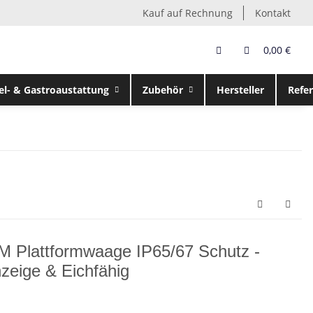
Kauf auf Rechnung
Kontakt
0,00 €
el- & Gastroaustattung
Zubehör
Hersteller
Refe
 Plattformwaage IP65/67 Schutz -
zeige & Eichfähig