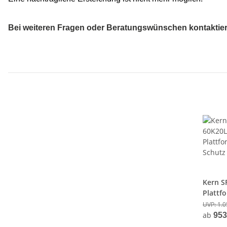
Bei weiteren Fragen oder Beratungswünschen kontaktieren
Kern S
Plattf
IP65/67
UVP:
1.0
60Kg/2
ab
953
& Eich