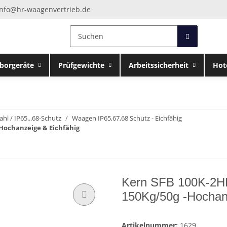
info@hr-waagenvertrieb.de
borgeräte
Prüfgewichte
Arbeitssicherheit
Hot
ahl / IP65...68-Schutz
Waagen IP65,67,68 Schutz - Eichfähig
-Hochanzeige & Eichfähig
Kern SFB 100K-2HM
150Kg/50g -Hochan
Artikelnummer:
1629