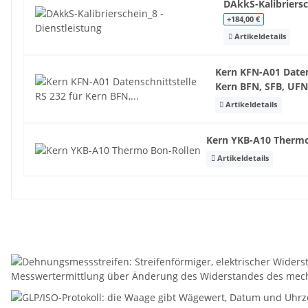
DAkkS-Kalibriersc
+184,00 €
Artikeldetails
Kern KFN-A01 Datens
Kern BFN, SFB, UF
Artikeldetails
Kern YKB-A10 Therm
Artikeldetails