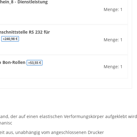
hein_8 - Dienstleistung
Menge: 1
chnittstelle RS 232 für
N
Menge: 1
+240,98 €
o Bon-Rollen
+53,55 €
Menge: 1