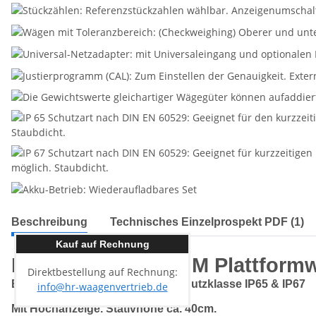
Beschreibung
Technisches Einzelprospekt PDF (1)
Kauf auf Rechnung
Kern SFB 100K-2HM Plattform
Direktbestellung auf Rechnung:
Edelstahl-Plattformwaage mit Schutzklasse IP65 & IP67
info@hr-waagenvertrieb.de
Mit Hochanzeige. Stativhöhe ca. 40cm.