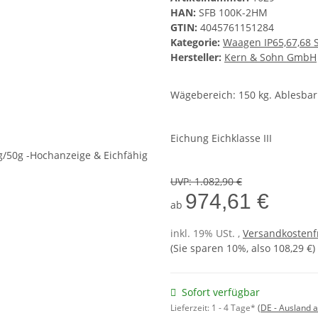
HAN:
SFB 100K-2HM
GTIN:
4045761151284
Kategorie:
Waagen IP65,67,68 S
Hersteller:
Kern & Sohn GmbH
Wägebereich: 150 kg. Ablesbark
Eichung Eichklasse III
UVP
:
1.082,90 €
974,61 €
ab
inkl. 19% USt. ,
Versandkostenf
(Sie sparen
10%
, also
108,29 €
)
Sofort verfügbar
Lieferzeit:
1 - 4 Tage*
(DE - Ausland 