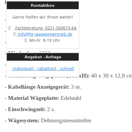
Eichfähig.
Kontaktbox
Gerne helfen wir Ihnen weiter!
- Wägebereich:
150 kg.
Fachberatung 0221-560673-64
- Ablesbarkeit:
50 g.
info@hr-waagenvertrieb.de
Mo-Fr 8-19 Uhr
- Eichwert:
50 g.
-
Mindestlast:
1000 g.
Angebot - Anfrage
- Wägefläche:
40 x 30 cm.
individuell - rabattiert - schnell
-
Abmessung Wägeplatte (BxTxH):
40 x 30 x 12,8 c
- Kabellänge Anzeigegerät:
3 m.
- Material Wägeplatte:
Edelstahl
- Einschwingzeit:
2 s.
- Wägesystem:
Dehnungsmessstreifen