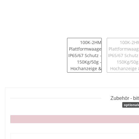
Zubehör - bi
optional
x