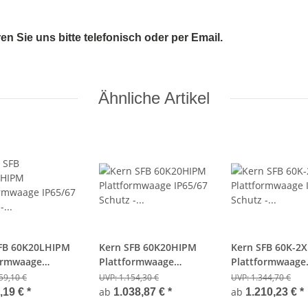
 Sie uns bitte telefonisch oder per Email.
Ähnliche Artikel
FB 60K20LHIPM
Kern SFB 60K20HIPM
Kern SFB 60K-2
ormwaage
Plattformwaage
Plattformwaage
 Schutz -
IP65/67 Schutz -
IP65/67 Schutz -
59,10 €
UVP:
1.154,30 €
UVP:
1.344,70 €
0g -Hochanzeige
60Kg/20g -Hochanzeige
60Kg/20g - Eichf
ab
ab
,19 €
*
1.038,87 €
*
1.210,23 €
*
fähig
& Eichfähig