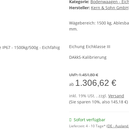
Kategorie:
Bodenwaagen - Eich
Hersteller:
Kern & Sohn GmbH
Wägebereich: 1500 kg, Ablesbar
mm.
Eichung Eichklasse III
DAkkS-Kalibrierung
UVP
:
1.451,80 €
1.306,62 €
ab
inkl. 19% USt. , zzgl.
Versand
(Sie sparen
10%
, also
145,18 €
)
Sofort verfügbar
Lieferzeit:
4 - 10 Tage*
(DE - Ausland