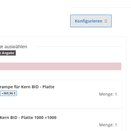
Konfigurieren
tte auswählen
e Angabe
rampe für Kern BID - Platte
m
Menge: 1
+369,96 €
Kern BID - Platte 1000 ×1000
Menge: 1