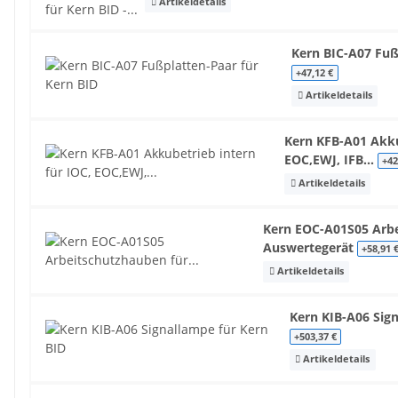
Artikeldetails
Kern BIC-A07 Fuß
+47,12 €
Artikeldetails
Kern KFB-A01 Akku
EOC,EWJ, IFB...
+42
Artikeldetails
Kern EOC-A01S05 Arbe
Auswertegerät
+58,91 
Artikeldetails
Kern KIB-A06 Sig
+503,37 €
Artikeldetails