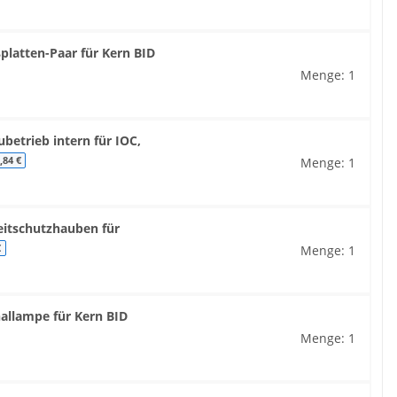
platten-Paar für Kern BID
Menge: 1
betrieb intern für IOC,
Menge: 1
,84 €
itschutzhauben für
Menge: 1
€
nallampe für Kern BID
Menge: 1