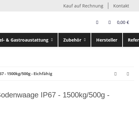
Kauf auf Rechnung
Kontakt
0,00 €
el- & Gastroaustattung
Zubehör
Hersteller
Refe
 - 1500kg/500g - Eichfähig
odenwaage IP67 - 1500kg/500g -