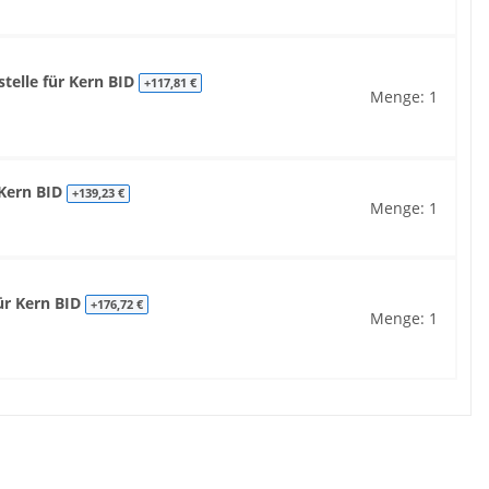
telle für Kern BID
+117,81 €
Menge: 1
 Kern BID
+139,23 €
Menge: 1
für Kern BID
+176,72 €
Menge: 1