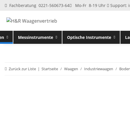
Fachberatung 0221-560673-64
Mo-Fr 8-19 Uhr
Support:
en
Messinstrumente
Optische Instrumente
La
Zurück zur Liste
Startseite
Waagen
Industriewaagen
Bode