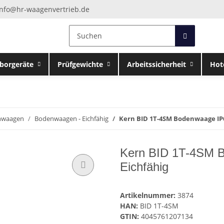
info@hr-waagenvertrieb.de
borgeräte
Prüfgewichte
Arbeitssicherheit
Hot
nwaagen
Bodenwaagen - Eichfähig
Kern BID 1T-4SM Bodenwaage IP67
Kern BID 1T-4SM B
Eichfähig
Artikelnummer:
3874
HAN:
BID 1T-4SM
GTIN:
4045761207134