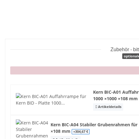
Zubehör - bi
optional
x
Kern BIC-A01 Auffahr
1000 ×1000 ×108 m
Artikeldetails
Kern BIC-A04 Stabiler Grubenrahmen für 
×108 mm
+304,67 €