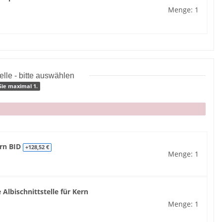
Menge: 1
elle - bitte auswählen
Sie maximal 1.
ern BID
+128,52 €
Menge: 1
 Albischnittstelle für Kern
Menge: 1