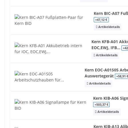
Kern BIC-A07 Fuß
+47,12 €
Artikeldetails
Kern KFB-A01 Akku
EOC,EWJ, IFB...
+42
Artikeldetails
Kern EOC-A01S05 Arbe
Auswertegerät
+58,91 
Artikeldetails
Kern KIB-A06 Sig
+503,37 €
Artikeldetails
Kern KIB-A13 Alib