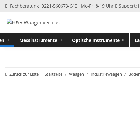
Fachberatung 0221-560673-64
Mo-Fr 8-19 Uhr
Support:
en
Messinstrumente
Optische Instrumente
La
Zurück zur Liste
Startseite
Waagen
Industriewaagen
Bode