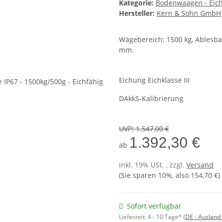
Kategorie:
Bodenwaagen - Eich
Hersteller:
Kern & Sohn GmbH
Wägebereich: 1500 kg, Ablesbar
mm.
Eichung Eichklasse III
DAkkS-Kalibrierung
UVP
:
1.547,00 €
1.392,30 €
ab
inkl. 19% USt. , zzgl.
Versand
(Sie sparen
10%
, also
154,70 €
)
Sofort verfügbar
Lieferzeit:
4 - 10 Tage*
(DE - Ausland