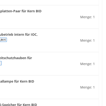
platten-Paar für Kern BID
Menge: 1
betrieb intern für IOC,
Menge: 1
,84 €
itschutzhauben für
Menge: 1
€
nallampe für Kern BID
Menge: 1
i-Speicher für Kern BID