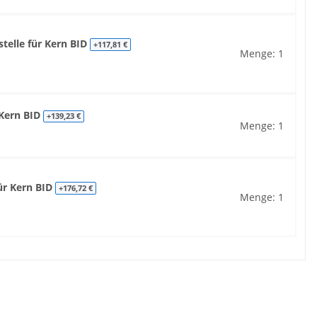
telle für Kern BID
+117,81 €
Menge: 1
 Kern BID
+139,23 €
Menge: 1
für Kern BID
+176,72 €
Menge: 1