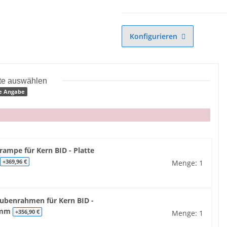
Konfigurieren
tte auswählen
e Angabe
rampe für Kern BID - Platte
m
Menge: 1
+369,96 €
rubenrahmen für Kern BID -
8 mm
Menge: 1
+356,90 €