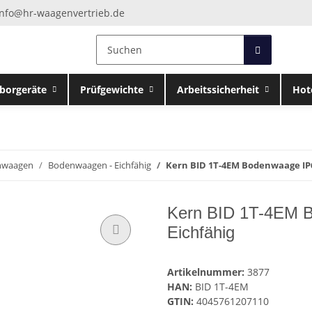
info@hr-waagenvertrieb.de
borgeräte
Prüfgewichte
Arbeitssicherheit
Hot
nwaagen
Bodenwaagen - Eichfähig
Kern BID 1T-4EM Bodenwaage IP67
Kern BID 1T-4EM B
Eichfähig
Artikelnummer:
3877
HAN:
BID 1T-4EM
GTIN:
4045761207110