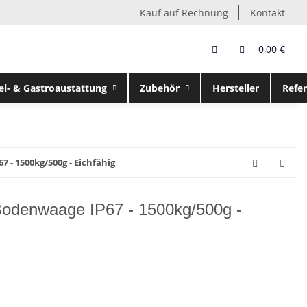
Kauf auf Rechnung
Kontakt
0,00 €
el- & Gastroaustattung
Zubehör
Hersteller
Refe
 - 1500kg/500g - Eichfähig
odenwaage IP67 - 1500kg/500g -