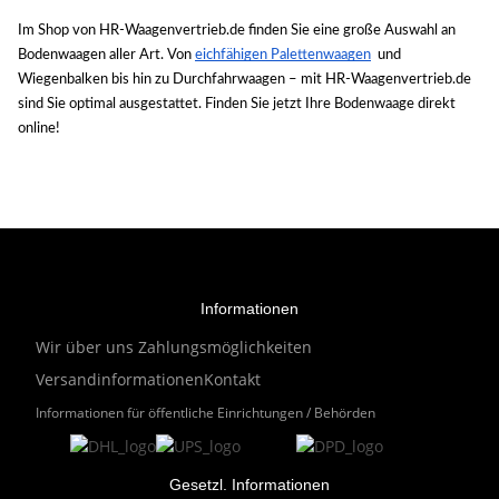
Im Shop von HR-Waagenvertrieb.de finden Sie eine große Auswahl an 
Bodenwaagen aller Art. Von 
eichfähigen Palettenwaagen
  und 
Wiegenbalken bis hin zu Durchfahrwaagen – mit HR-Waagenvertrieb.de 
sind Sie optimal ausgestattet. Finden Sie jetzt Ihre Bodenwaage direkt 
online!
Informationen
Wir über uns
Zahlungsmöglichkeiten
Versandinformationen
Kontakt
Informationen für öffentliche Einrichtungen / Behörden
Gesetzl. Informationen