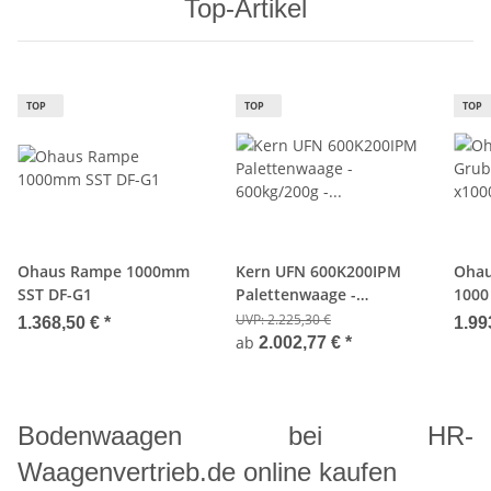
Top-Artikel
TOP
TOP
TOP
Ohaus Rampe 1000mm
Kern UFN 600K200IPM
Ohau
SST DF-G1
Palettenwaage -
1000
600kg/200g - Edelstahl -
G1
UVP:
2.225,30 €
1.368,50 €
*
1.99
Eichfähig
ab
2.002,77 €
*
Bodenwaagen bei HR-
Waagenvertrieb.de online kaufen