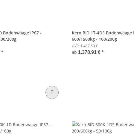
D Bodenwaage IP67 -
Kern BID 1T-4DS Bodenwaage I
100/200g
600/1500kg - 100/200g
UVP:
1.487,50 €
ab
€
*
1.378,91 €
*