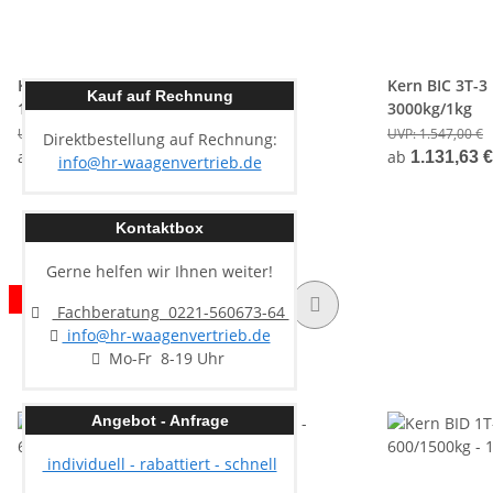
Kern BIC 1T-4S Bodenwaage IP67 -
Kern BIC 3T-3
Kauf auf Rechnung
1500kg/500g
3000kg/1kg
UVP:
1.094,80 €
UVP:
1.547,00 €
Direktbestellung auf Rechnung:
ab
ab
800,85 €
*
1.131,63 
info@hr-waagenvertrieb.de
Kontaktbox
Gerne helfen wir Ihnen weiter!
SONDERANGEBOT
Fachberatung 0221-560673-64
info@hr-waagenvertrieb.de
Mo-Fr 8-19 Uhr
Angebot - Anfrage
individuell - rabattiert - schnell