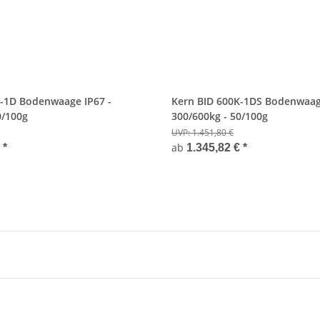
K-1D Bodenwaage IP67 -
Kern BID 600K-1DS Bodenwaage
0/100g
300/600kg - 50/100g
UVP:
1.451,80 €
ab
€
*
1.345,82 €
*