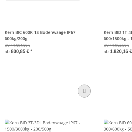
Kern BIC 600K-1S Bodenwaage IP67 -
Kern BID 1T-4
600kg/200g
600/1500kg - 
UVP:
1.094,80 €
UVP:
1.963,50 €
ab
ab
800,85 €
*
1.820,16 