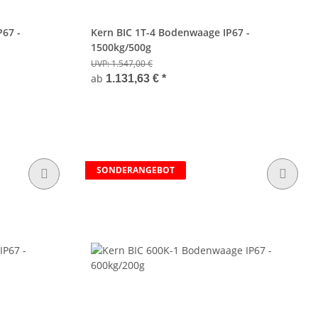
67 -
Kern BIC 1T-4 Bodenwaage IP67 -
1500kg/500g
UVP:
1.547,00 €
ab
1.131,63 €
*
SONDERANGEBOT