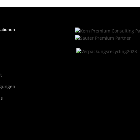
mationen
t
ngungen
is