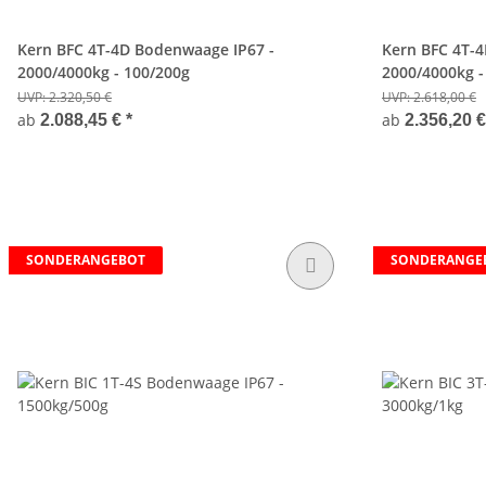
Kern BFC 4T-4D Bodenwaage IP67 -
Kern BFC 4T-
2000/4000kg - 100/200g
2000/4000kg -
UVP:
2.320,50 €
UVP:
2.618,00 €
ab
ab
2.088,45 €
*
2.356,20 
SONDERANGEBOT
SONDERANGE