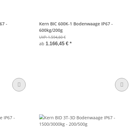
67 -
Kern BIC 600K-1 Bodenwaage IP67 -
600kg/200g
UVP:
1.594,60 €
ab
1.166,45 €
*