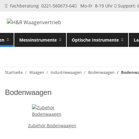
Fachberatung 0221-560673-64
Mo-Fr 8-19 Uhr
Support:
en
Messinstrumente
Optische Instrumente
La
Startseite
Waagen
Industriewaagen
Bodenwaagen
Bodenw
Bodenwaagen
Zubehör Bodenwaagen