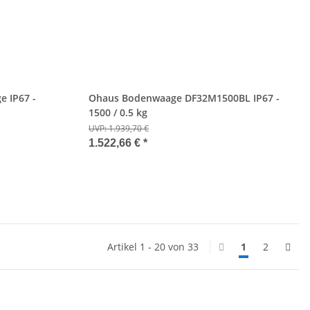
 IP67 -
Ohaus Bodenwaage DF32M1500BL IP67 -
1500 / 0.5 kg
UVP:
1.939,70 €
1.522,66 €
*
Artikel 1 - 20 von 33
1
2