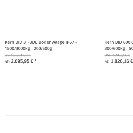
Kern BID 3T-3DL Bodenwaage IP67 -
Kern BID 600
1500/3000kg - 200/500g
300/600kg - 5
UVP:
2.261,00 €
UVP:
1.963,50 €
ab
ab
2.095,95 €
*
1.820,16 