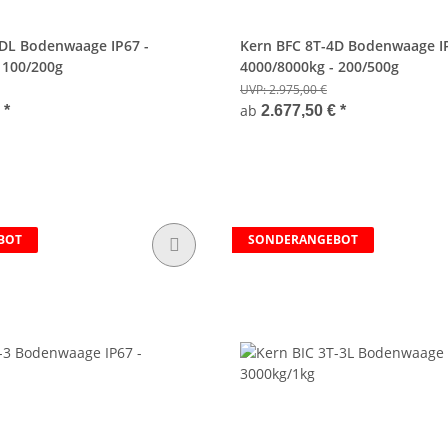
4DL Bodenwaage IP67 -
Kern BFC 8T-4D Bodenwaage IP
 100/200g
4000/8000kg - 200/500g
UVP:
2.975,00 €
ab
€
*
2.677,50 €
*
BOT
SONDERANGEBOT