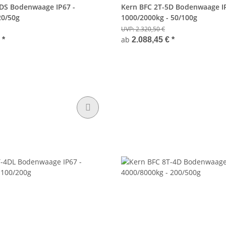
5DS Bodenwaage IP67 -
Kern BFC 2T-5D Bodenwaage IP
20/50g
1000/2000kg - 50/100g
UVP:
2.320,50 €
ab
€
*
2.088,45 €
*