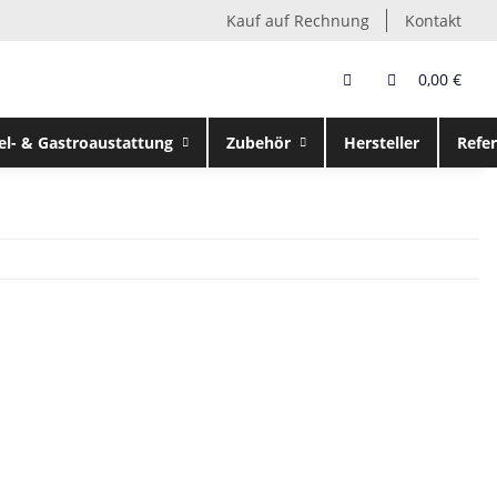
Kauf auf Rechnung
Kontakt
0,00 €
el- & Gastroaustattung
Zubehör
Hersteller
Refe