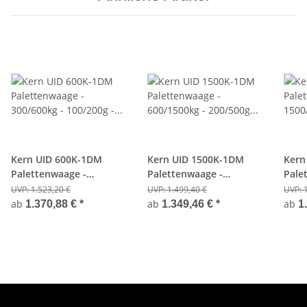
Kern UID 600K-1DM
Kern UID 1500K-1DM
Kern
Palettenwaage -
Palettenwaage -
Pale
300/600kg - 100/200g -
600/1500kg - 200/500g -
1500
UVP:
1.523,20 €
UVP:
1.499,40 €
UVP:
Eichfähig
Eichfähig
- Eic
ab
ab
ab
1.370,88 €
*
1.349,46 €
*
1