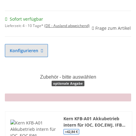
Sofort verfügbar
Lieferzeit:
4 - 10 Tage*
(DE - Ausland abweichend)
Frage zum Artikel
Konfigurieren
Zubehör - bitte auswählen
optionale Angabe
x
Kern KFB-A01 Akkubetrieb
intern für IOC, EOC,EWJ, IFB...
+42,84 €