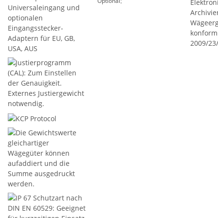
:
Optional