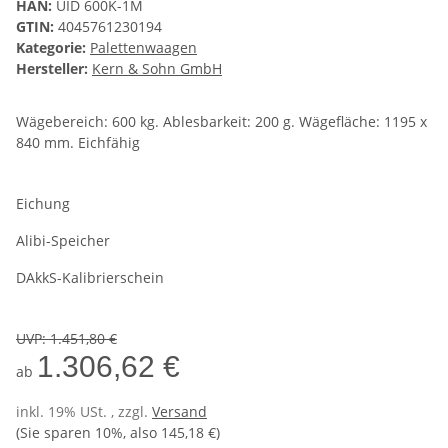
HAN:
UID 600K-1M
GTIN:
4045761230194
Kategorie:
Palettenwaagen
Hersteller:
Kern & Sohn GmbH
Wägebereich: 600 kg. Ablesbarkeit: 200 g. Wägefläche: 1195 x
840 mm. Eichfähig
Eichung
Alibi-Speicher
DAkkS-Kalibrierschein
UVP
:
1.451,80 €
1.306,62 €
ab
inkl. 19% USt. , zzgl.
Versand
(Sie sparen
10%
, also
145,18 €
)