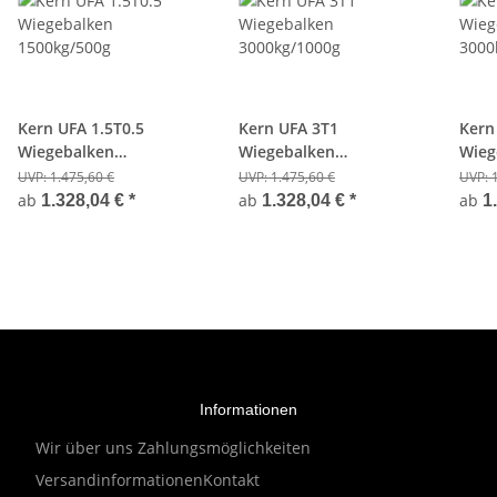
Kern UFA 1.5T0.5
Kern UFA 3T1
Kern
Wiegebalken
Wiegebalken
Wieg
1500kg/500g
3000kg/1000g
3000
UVP:
1.475,60 €
UVP:
1.475,60 €
UVP:
ab
ab
ab
1.328,04 €
*
1.328,04 €
*
1
Informationen
Wir über uns
Zahlungsmöglichkeiten
Versandinformationen
Kontakt