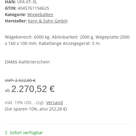
HAN:
UFA 6T-3L
GTIN:
4045761194625
Kategorie:
Wiegebalken
Hersteller:
Kern & Sohn GmbH
Wägebereich: 6000 kg. Ablesbarkeit: 2000 g. Wägeplatte:2000
x 160 x 100 mm. Kabellänge Anzeigegerät: 5 m.
DAkkS-Kalibrierschein
UVP
:
2.522,80 €
2.270,52 €
ab
inkl. 19% USt. , zzgl.
Versand
(Sie sparen
10%
, also
252,28 €
)
Sofort verfügbar