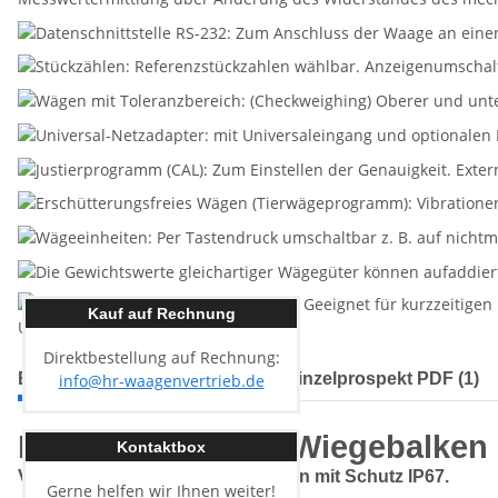
Kauf auf Rechnung
Direktbestellung auf Rechnung:
Beschreibung
Technisches Einzelprospekt PDF (1)
info@hr-waagenvertrieb.de
Kern UFA 1.5T0.5 Wiegebalken
Kontaktbox
Vielseitig einsetzbare Wiegebalken mit Schutz IP67.
Gerne helfen wir Ihnen weiter!