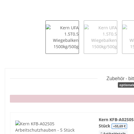
Zubehör - bi
optional
x
Kern KFB-A02S05
Stück
+55,69 €
Artikeldetails