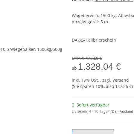
Wägebereich: 1500 kg. Ablesba
Anzeigegerät: 5 m.
DAkkS-Kalibrierschein
UVP
:
1.475,60 €
1.328,04 €
ab
inkl. 19% USt. , zzgl.
Versand
(Sie sparen
10%
, also
147,56 €
)
Sofort verfügbar
Lieferzeit:
4 - 10 Tage*
(DE - Ausland