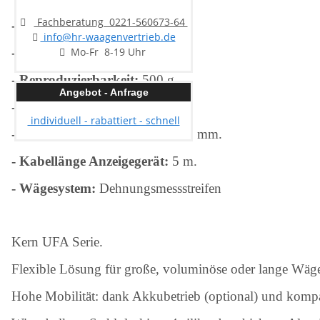
Fachberatung 0221-560673-64
- Wägebereich:
1500 kg.
info@hr-waagenvertrieb.de
- Ablesbarkeit:
500 g.
Mo-Fr 8-19 Uhr
- Reproduzierbarkeit:
500 g.
Angebot - Anfrage
- Linearität:
1000 g.
individuell - rabattiert - schnell
- Wägeplatte:
1200 x 120 x 100 mm.
- Kabellänge Anzeigegerät:
5 m.
- Wägesystem:
Dehnungsmessstreifen
Kern UFA Serie.
Flexible Lösung für große, voluminöse oder lange Wäge
Hohe Mobilität: dank Akkubetrieb (optional) und kompa