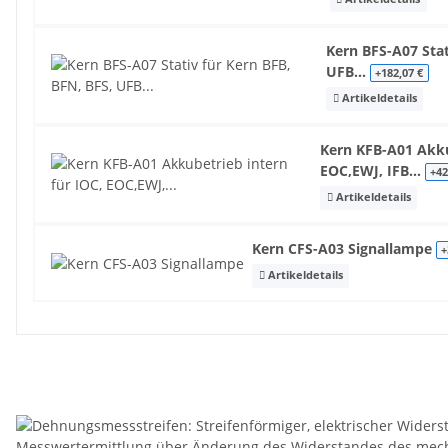
Kern BFS-A07 Stat
UFB...
+182,07 €
Artikeldetails
Kern KFB-A01 Akku
EOC,EWJ, IFB...
+42
Artikeldetails
Kern CFS-A03 Signallampe
+
Artikeldetails