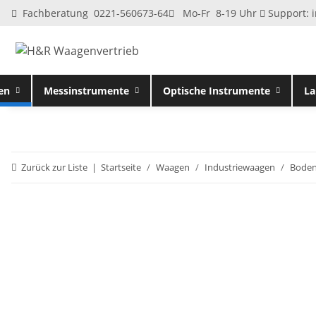
Fachberatung 0221-560673-64
Mo-Fr 8-19 Uhr
Support:
en
Messinstrumente
Optische Instrumente
La
Zurück zur Liste
Startseite
Waagen
Industriewaagen
Bode