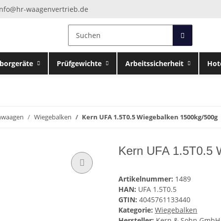
info@hr-waagenvertrieb.de
borgeräte
Prüfgewichte
Arbeitssicherheit
Hot
nwaagen
Wiegebalken
Kern UFA 1.5T0.5 Wiegebalken 1500kg/500g
Kern UFA 1.5T0.5 
Artikelnummer:
1489
HAN:
UFA 1.5T0.5
GTIN:
4045761133440
Kategorie:
Wiegebalken
Hersteller:
Kern & Sohn GmbH