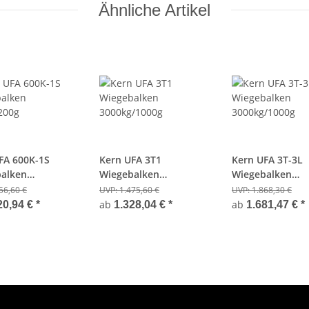
Ähnliche Artikel
FA 600K-1S
Kern UFA 3T1
Kern UFA 3T-3L
alken
Wiegebalken
Wiegebalken
200g
3000kg/1000g
3000kg/1000g
56,60 €
UVP:
1.475,60 €
UVP:
1.868,30 €
ab
ab
20,94 €
*
1.328,04 €
*
1.681,47 €
*