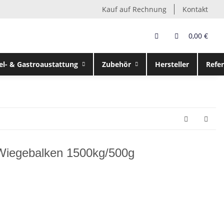
Kauf auf Rechnung
Kontakt
0,00 €
el- & Gastroaustattung
Zubehör
Hersteller
Refe
Wiegebalken 1500kg/500g