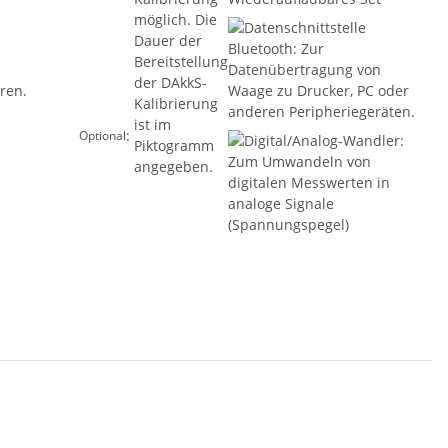
:
Optional