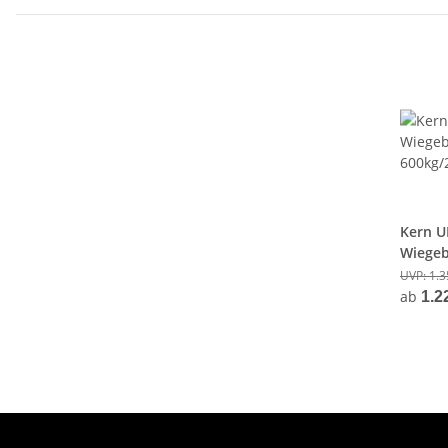
Kern U
Wiegeb
600kg/
UVP:
1.3
ab
1.2