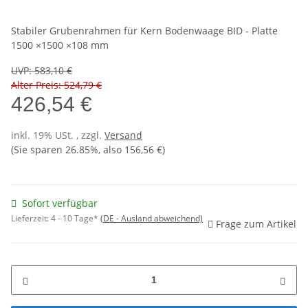
Stabiler Grubenrahmen für Kern Bodenwaage BID - Platte
1500 ×1500 ×108 mm
UVP
:
583,10 €
Alter Preis: 524,79 €
426,54 €
inkl. 19% USt. , zzgl.
Versand
(Sie sparen
26.85%
, also
156,56 €
)
Sofort verfügbar
Lieferzeit:
4 - 10 Tage*
(DE - Ausland abweichend)
Frage zum Artikel