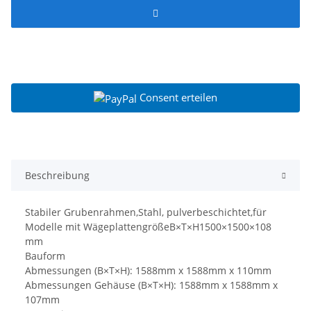
Consent erteilen
Beschreibung
Stabiler Grubenrahmen,Stahl, pulverbeschichtet,für
Modelle mit WägeplattengrößeB×T×H1500×1500×108
mm
Bauform
Abmessungen (B×T×H): 1588mm x 1588mm x 110mm
Abmessungen Gehäuse (B×T×H): 1588mm x 1588mm x
107mm