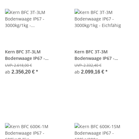
Kern BFC 3T-3LM
Kern BFC 3T-3M
Bodenwaage IP67 -
Bodenwaage IP67 -
3000kg/1kg - Eichfähig
3000kg/1kg - Eichfähig
UVP:
2.618,00 €
UVP:
2.332,40 €
ab
ab
2.356,20 €
*
2.099,16 €
*