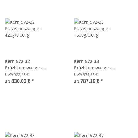
Kern 572-32
Kern 572-33
Präzisionswaage -
Präzisionswaage -
420g/0,001g
1600g/0,01g
UVP:
922,25 €
UVP:
874,65 €
ab
ab
830,03 €
*
787,19 €
*