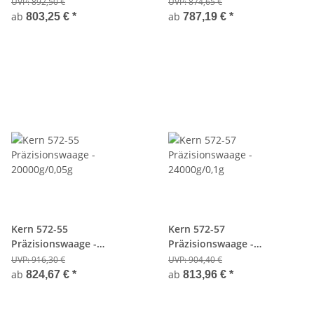
12000g/0,05g
16000g/0,1g
UVP:
892,50 €
UVP:
874,65 €
ab
ab
803,25 €
*
787,19 €
*
Kern 572-55
Kern 572-57
Präzisionswaage -
Präzisionswaage -
20000g/0,05g
24000g/0,1g
UVP:
916,30 €
UVP:
904,40 €
ab
ab
824,67 €
*
813,96 €
*