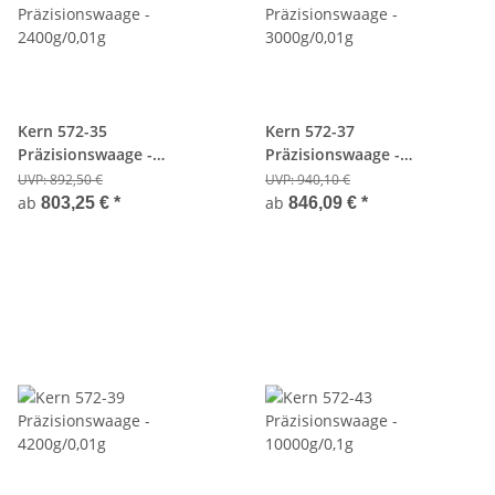
Kern 572-35
Kern 572-37
Präzisionswaage -
Präzisionswaage -
2400g/0,01g
3000g/0,01g
UVP:
892,50 €
UVP:
940,10 €
ab
ab
803,25 €
*
846,09 €
*