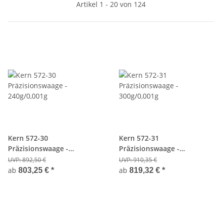
Artikel 1 - 20 von 124
Kern 572-30
Kern 572-31
Präzisionswaage -
Präzisionswaage -
240g/0,001g
300g/0,001g
UVP:
892,50 €
UVP:
910,35 €
ab
ab
803,25 €
*
819,32 €
*