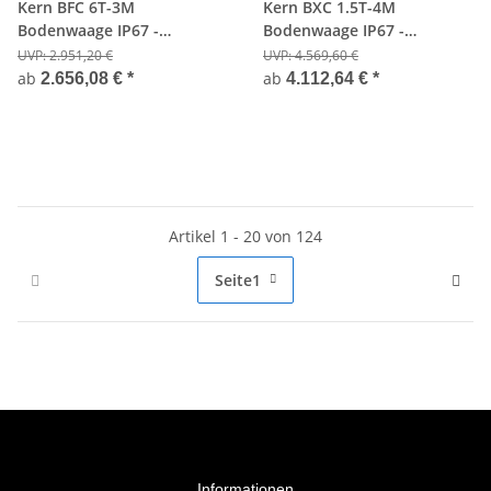
Kern BFC 6T-3M
Kern BXC 1.5T-4M
Bodenwaage IP67 -
Bodenwaage IP67 -
6000kg/2kg - Eichfähig
1500kg/500g - Eichfähig
UVP:
2.951,20 €
UVP:
4.569,60 €
ab
ab
2.656,08 €
*
4.112,64 €
*
Artikel 1 - 20 von 124
Seite
1
Informationen