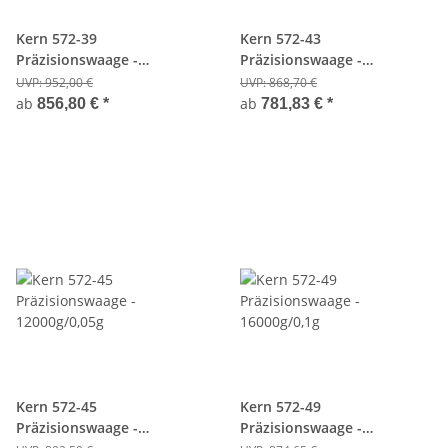
Kern 572-39
Kern 572-43
Präzisionswaage -
Präzisionswaage -
4200g/0,01g
10000g/0,1g
UVP:
952,00 €
UVP:
868,70 €
ab
ab
856,80 €
*
781,83 €
*
Kern 572-45
Kern 572-49
Präzisionswaage -
Präzisionswaage -