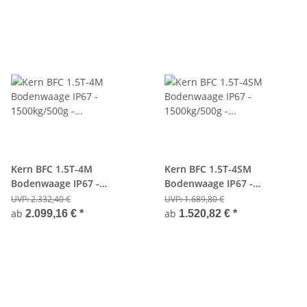
Kern BFC 1.5T-4M
Kern BFC 1.5T-4SM
Bodenwaage IP67 -
Bodenwaage IP67 -
1500kg/500g - Eichfähig
1500kg/500g - Eichfähig
UVP:
2.332,40 €
UVP:
1.689,80 €
ab
ab
2.099,16 €
*
1.520,82 €
*