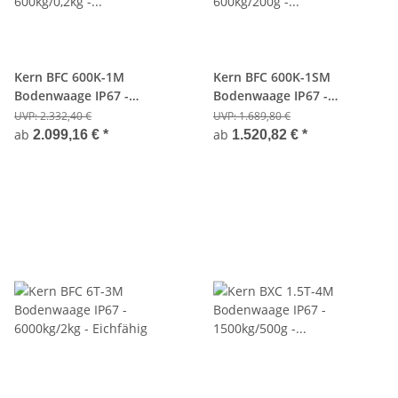
Kern BFC 600K-1M
Kern BFC 600K-1SM
Bodenwaage IP67 -
Bodenwaage IP67 -
600kg/0,2kg - Eichfähig
600kg/200g - Eichfähig
UVP:
2.332,40 €
UVP:
1.689,80 €
ab
ab
2.099,16 €
*
1.520,82 €
*