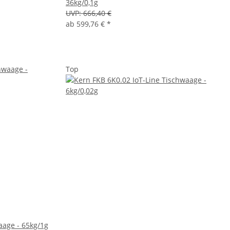
36kg/0,1g
UVP:
666,40 €
ab
599,76 €
*
Top
aage - 65kg/1g