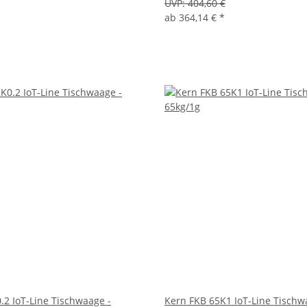
UVP:
404,60 €
ab
364,14 €
*
.2 IoT-Line Tischwaage -
Kern FKB 65K1 IoT-Line Tischw