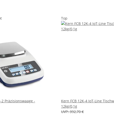
t
Top
-2 Präzisionswaage -
Kern FCB 12K-4 IoT-Line Tisch
12kg/0,1g
UVP:
392,70 €