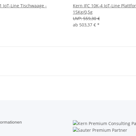
1 IoT-Line Tischwaage -
Kern IFC 10K-4 IoT-Line Plattf
15Kg/0,5g
UVP:
559,30 €
ab
503,37 €
*
formationen