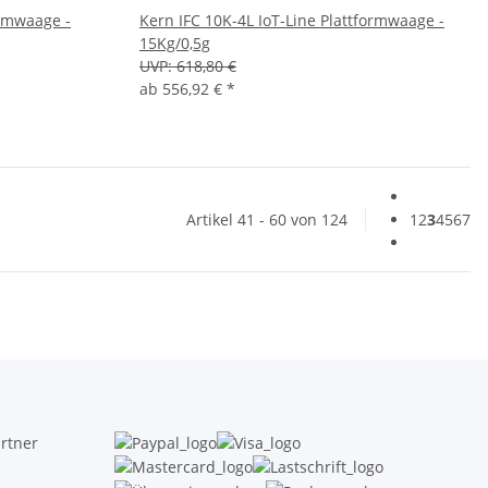
ormwaage -
Kern IFC 10K-4L IoT-Line Plattformwaage -
15Kg/0,5g
UVP:
618,80 €
ab
556,92 €
*
Artikel 41 - 60 von 124
1
2
3
4
5
6
7