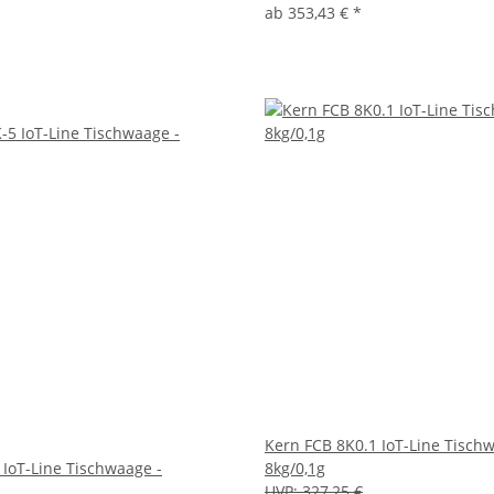
ab
353,43 €
*
Kern FCB 8K0.1 IoT-Line Tisch
 IoT-Line Tischwaage -
8kg/0,1g
UVP:
327,25 €