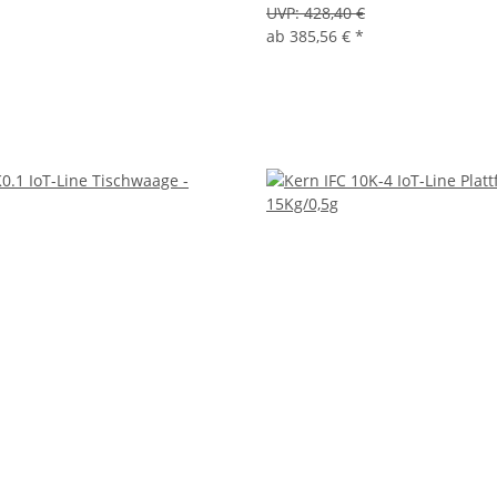
UVP:
428,40 €
ab
385,56 €
*