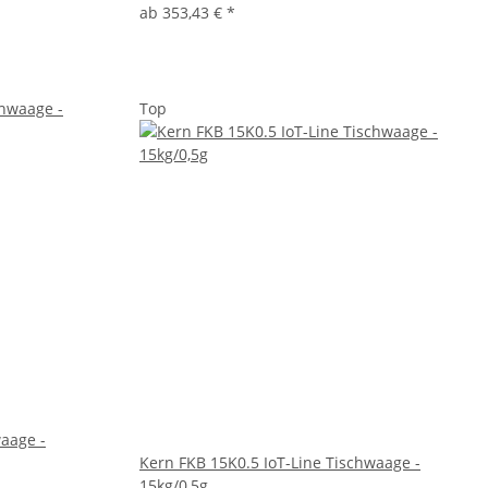
ab
353,43 €
*
Top
waage -
Kern FKB 15K0.5 IoT-Line Tischwaage -
15kg/0,5g