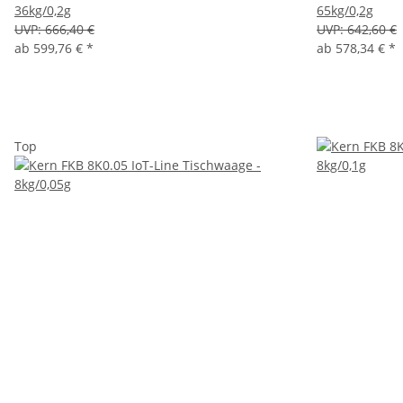
36kg/0,2g
65kg/0,2g
UVP:
666,40 €
UVP:
642,60 €
ab
599,76 €
*
ab
578,34 €
*
Top