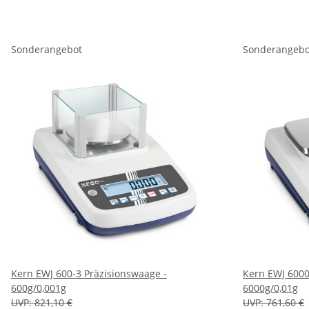
Sonderangebot
Sonderangebo
Kern EWJ 600-3 Präzisionswaage -
Kern EWJ 6000
600g/0,001g
6000g/0,01g
UVP:
821,10 €
UVP:
761,60 €