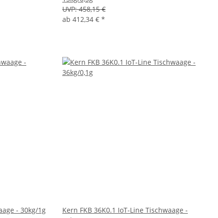
UVP:
458,15 €
ab
412,34 €
*
aage - 30kg/1g
Kern FKB 36K0.1 IoT-Line Tischwaage -