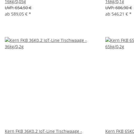
16kg/0,05g
16kg/0,1g
UVP:
654,50 €
UVP:
606,90 €
ab
589,05 €
*
ab
546,21 €
*
Kern FKB 36K0.2 IoT-Line Tischwaage -
Kern FKB 65K0