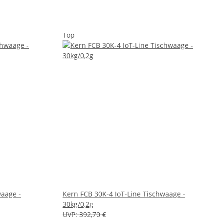
Top
waage -
Kern FCB 30K-4 IoT-Line Tischwaage -
30kg/0,2g
UVP:
392,70 €