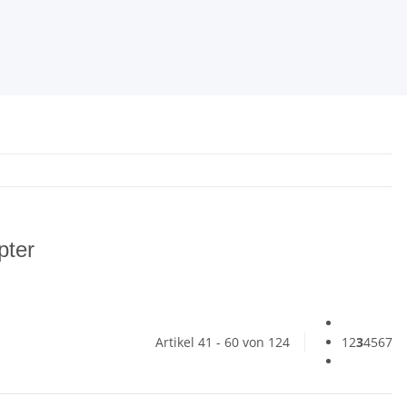
pter
Artikel 41 - 60 von 124
1
2
3
4
5
6
7