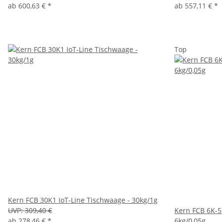
ab
600,63 €
*
ab
557,11 €
*
Top
Kern FCB 30K1 IoT-Line Tischwaage - 30kg/1g
UVP:
309,40 €
Kern FCB 6K-5
ab
278,46 €
*
6kg/0,05g