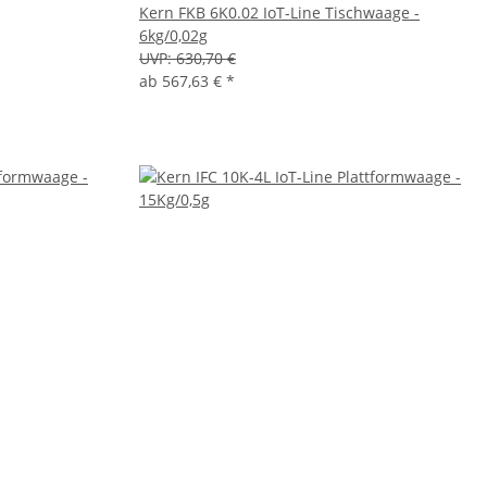
Kern FKB 6K0.02 IoT-Line Tischwaage -
6kg/0,02g
UVP:
630,70 €
ab
567,63 €
*