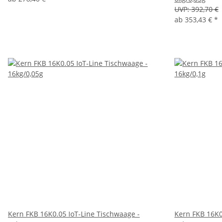
UVP:
392,70 €
ab
353,43 €
*
Kern FKB 16K0.05 IoT-Line Tischwaage -
Kern FKB 16K0