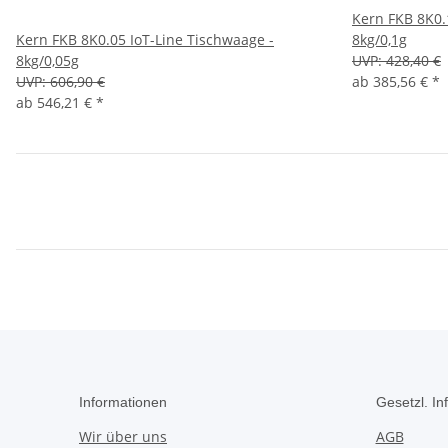
Kern FKB 8K0.
Kern FKB 8K0.05 IoT-Line Tischwaage -
8kg/0,1g
8kg/0,05g
UVP:
428,40 €
UVP:
606,90 €
ab
385,56 €
*
ab
546,21 €
*
Informationen
Gesetzl. In
Wir über uns
AGB