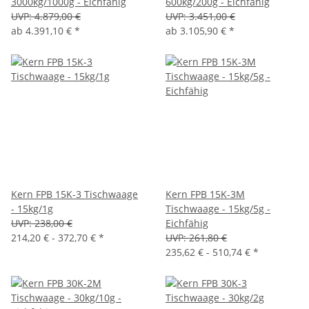
3000kg/1000g - Eichfähig
600kg/200g - Eichfähig
UVP:
4.879,00 €
UVP:
3.451,00 €
ab
4.391,10 €
*
ab
3.105,90 €
*
Kern FPB 15K-3 Tischwaage
Kern FPB 15K-3M
- 15kg/1g
Tischwaage - 15kg/5g -
UVP:
238,00 €
Eichfähig
214,20 € -
372,70 €
*
UVP:
261,80 €
235,62 € -
510,74 €
*