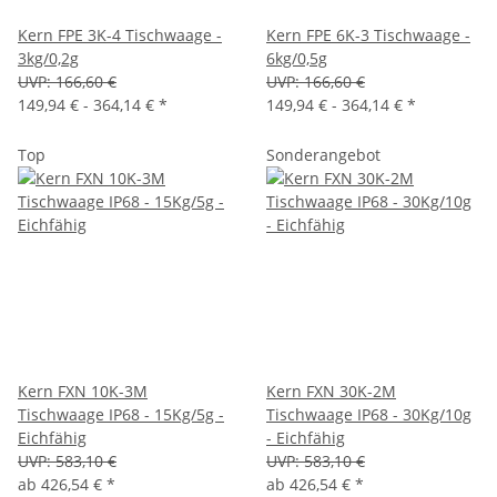
Kern FPE 3K-4 Tischwaage -
Kern FPE 6K-3 Tischwaage -
3kg/0,2g
6kg/0,5g
UVP:
166,60 €
UVP:
166,60 €
149,94 € -
364,14 €
*
149,94 € -
364,14 €
*
Top
Sonderangebot
Kern FXN 10K-3M
Kern FXN 30K-2M
Tischwaage IP68 - 15Kg/5g -
Tischwaage IP68 - 30Kg/10g
Eichfähig
- Eichfähig
UVP:
583,10 €
UVP:
583,10 €
ab
426,54 €
*
ab
426,54 €
*