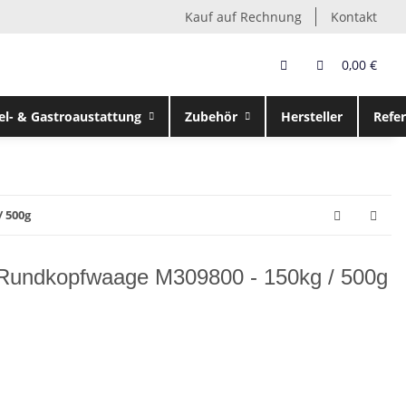
Kauf auf Rechnung
Kontakt
0,00 €
el- & Gastroaustattung
Zubehör
Hersteller
Refe
 500g
undkopfwaage M309800 - 150kg / 500g