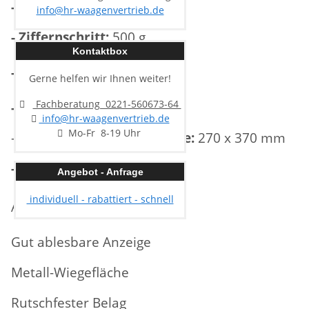
- Höchstlast:
150 kg
info@hr-waagenvertrieb.de
- Ziffernschritt:
500 g
Kontaktbox
- Einheiten:
kg.
Gerne helfen wir Ihnen weiter!
Fachberatung 0221-560673-64
- Maße:
320 x 435 x 70 mm
info@hr-waagenvertrieb.de
Mo-Fr 8-19 Uhr
-
Abmessungen Wiegefläche:
270 x 370 mm
- Eigengewicht:
2,8 kg
Angebot - Anfrage
individuell - rabattiert - schnell
Außerdem:
Gut ablesbare Anzeige
Metall-Wiegefläche
Rutschfester Belag