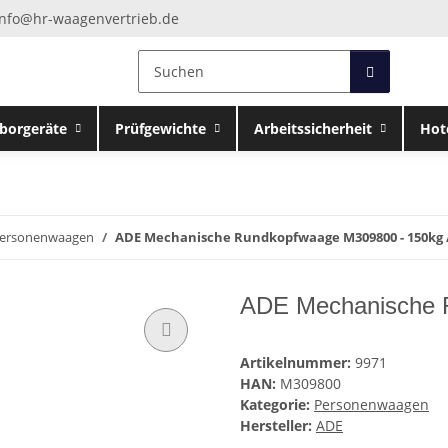
info@hr-waagenvertrieb.de
borgeräte
Prüfgewichte
Arbeitssicherheit
Hot
ersonenwaagen
ADE Mechanische Rundkopfwaage M309800 - 150kg /
ADE Mechanische R
Artikelnummer:
9971
HAN:
M309800
Kategorie:
Personenwaagen
Hersteller:
ADE