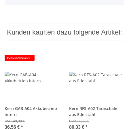
Kunden kauften dazu folgende Artikel:
SONDERANGEBOT
Kern GAB-A04 Akkubetrieb
Kern RFS-A02 Taraschale
intern
aus Edelstahl
UVP:
49,98 €
UVP:
89,25 €
36,56 €
*
80,33 €
*