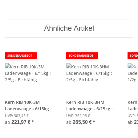
Ähnliche Artikel
SONDERANGEBOT
SONDERANGEBOT
SOND
Kern RIB 10K-3M
Kern RIB 10K-3HM
Kern
Ladenwaage - 6/15kg :
Ladenwaage - 6/15kg :
Lade
2/5g - Eichfähig
2/5g - Eichfähig
1/2g 
UVP:
303,45 €
UVP:
362,95 €
UVP:
ab
ab
ab
221,97 €
*
265,50 €
*
2