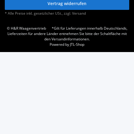
Vertrag widerrufen
* Alle Preise inkl. gesetzlicher USt., zzgl.
Versand
© H&R Waagenvertrieb
*Gilt für Lieferungen innerhalb Deutschlands,
Lieferzeiten für andere Länder entnehmen Sie bitte der Schaltfläche mit
den Versandinformationen.
Powered by
JTL-Shop