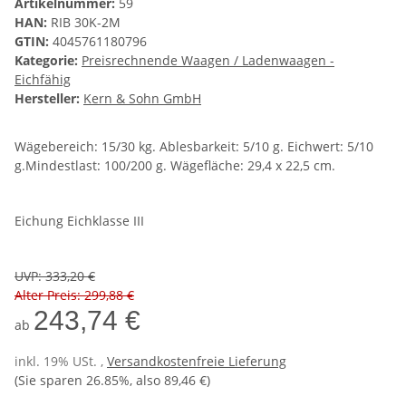
Artikelnummer:
59
HAN:
RIB 30K-2M
GTIN:
4045761180796
Kategorie:
Preisrechnende Waagen / Ladenwaagen -
Eichfähig
Hersteller:
Kern & Sohn GmbH
Wägebereich: 15/30 kg. Ablesbarkeit: 5/10 g. Eichwert: 5/10
g.Mindestlast: 100/200 g. Wägefläche: 29,4 x 22,5 cm.
Eichung Eichklasse III
UVP
:
333,20 €
Alter Preis: 299,88 €
243,74 €
ab
inkl. 19% USt. ,
Versandkostenfreie Lieferung
(Sie sparen
26.85%
, also
89,46 €
)