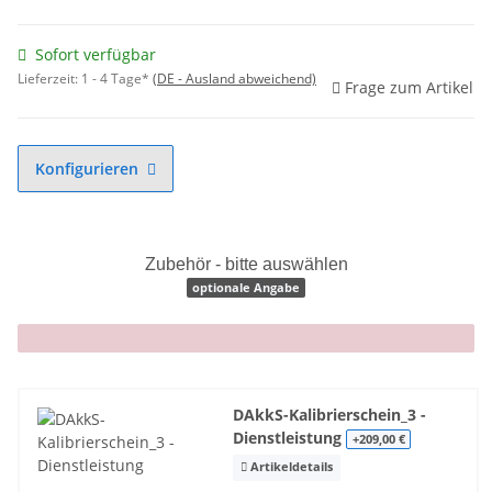
Sofort verfügbar
Lieferzeit:
1 - 4 Tage*
(DE - Ausland abweichend)
Frage zum Artikel
Konfigurieren
Zubehör - bitte auswählen
optionale Angabe
x
DAkkS-Kalibrierschein_3 -
Dienstleistung
+209,00 €
Artikeldetails