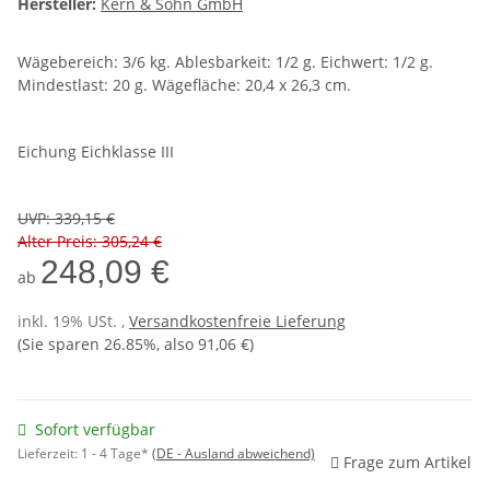
Hersteller:
Kern & Sohn GmbH
Wägebereich: 3/6 kg. Ablesbarkeit: 1/2 g. Eichwert: 1/2 g.
Mindestlast: 20 g. Wägefläche: 20,4 x 26,3 cm.
Eichung Eichklasse III
UVP
:
339,15 €
Alter Preis: 305,24 €
248,09 €
ab
inkl. 19% USt. ,
Versandkostenfreie Lieferung
(Sie sparen
26.85%
, also
91,06 €
)
Sofort verfügbar
Lieferzeit:
1 - 4 Tage*
(DE - Ausland abweichend)
Frage zum Artikel