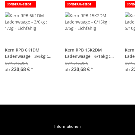
SONDERANGEBOT
SONDERANGEBOT
SOND
Kern RPB 6K1DM
Kern RPB 15K2DM
Kern
Ladenwaage - 3/6kg :
Ladenwaage - 6/15kg :
Lade
1/2g - Eichfähig
2/5g - Eichfähig
5/10g
UVP:
315,35 €
UVP:
315,35 €
UVP:
ab
ab
ab
230,68 €
*
230,68 €
*
2
Informationen