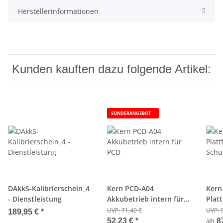
Herstellerinformationen
Kunden kauften dazu folgende Artikel:
SONDERANGEBOT
DAkkS-Kalibrierschein_4
Kern PCD-A04
Kern
- Dienstleistung
Akkubetrieb intern für
Plat
PCD
Schut
UVP:
71,40 €
UVP:
189,95 €
*
Hoch
ab
52,23 €
*
8