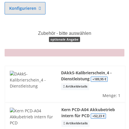
Konfigurieren
Zubehör - bitte auswählen
optionale Angabe
x
DAkkS-Kalibrierschein_4 -
Dienstleistung
+189,95 €
Artikeldetails
Menge: 1
Kern PCD-A04 Akkubetrieb
intern für PCD
+52,23 €
Artikeldetails