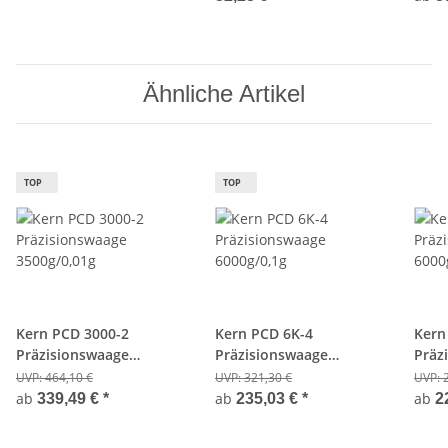
Ähnliche Artikel
TOP
TOP
Kern PCD 3000-2
Kern PCD 6K-4
Kern
Präzisionswaage
Präzisionswaage
Präz
3500g/0,01g
6000g/0,1g
6000
UVP:
464,10 €
UVP:
321,30 €
UVP:
ab
ab
ab
339,49 €
*
235,03 €
*
2