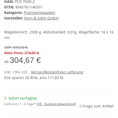
HAN:
PCD 2500-2
GTIN:
4045761146501
Kategorie:
Präzisionswaagen
Hersteller:
Kern & Sohn GmbH
Wägebereich: 2500 g. Ablesbarkeit: 0,01g. Wägefläche: 16 x 16
cm.
UVP
:
416,50 €
Alter Preis: 374,85 €
304,67 €
ab
inkl. 19% USt. ,
Versandkostenfreie Lieferung
(Sie sparen
26.85%
, also
111,83 €
)
Sofort verfügbar
Lieferzeit:
1 - 4 Tage*
(DE - Ausland abweichend)
Frage zum Artikel