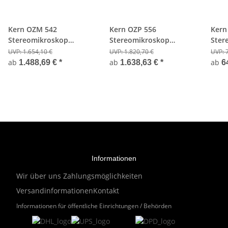
Kern OZM 542
Kern OZP 556
Kern
Stereomikroskop
Stereomikroskop
Ster
Binokular
Binokular
Bino
UVP:
1.654,10 €
UVP:
1.820,70 €
UVP:
ab
ab
ab
1.488,69 €
*
1.638,63 €
*
6
Informationen
Wir über uns
Zahlungsmöglichkeiten
Versandinformationen
Kontakt
Informationen für öffentliche Einrichtungen / Behörden