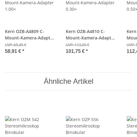
Kern OZB-A4809 C-
Kern OZB-A4810 C-
Kern
Mount-Kamera-Adapter
Mount-Kamera-Adapter
Moun
1.00×
0.30×
0.50
UVP:
65,45 €
UVP:
113,05 €
UVP:
58,91 €
*
101,75 €
*
112,
Ähnliche Artikel