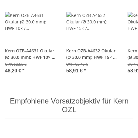
Kern OZB-A4631 Okular
Kern OZB-A4632 Okular
Kern
(Ø 30.0 mm): HWF 10× /
(Ø 30.0 mm): HWF 15× /
(Ø 3
Ø 20.0 mm
Ø 15.0 mm
Ø 10
UVP:
53,55 €
UVP:
65,45 €
UVP:
48,20 €
*
58,91 €
*
58,9
Empfohlene Vorsatzobjektiv für Kern
OZL