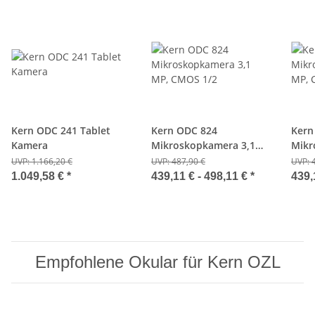
Kern ODC 241 Tablet
Kern ODC 824
Kern
Kamera
Mikroskopkamera 3,1
Mikr
MP, CMOS 1/2
MP, 
UVP:
1.166,20 €
UVP:
487,90 €
UVP:
1.049,58 €
*
439,11 € -
498,11 €
*
439,
Empfohlene Okular für Kern OZL