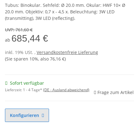
Tubus: Binokular. Sehfeld: Ø 20.0 mm. Okular: HWF 10× Ø
20.0 mm. Objektiv: 0,7 x - 4,5 x. Beleuchtung: 3W LED
(transmitting), 3W LED (reflecting).
UVP
:
761,60 €
685,44 €
ab
inkl. 19% USt. ,
Versandkostenfreie Lieferung
(Sie sparen
10%
, also
76,16 €
)
Sofort verfügbar
Lieferzeit:
1 - 4 Tage*
(DE - Ausland abweichend)
Frage zum Artikel
Konfigurieren