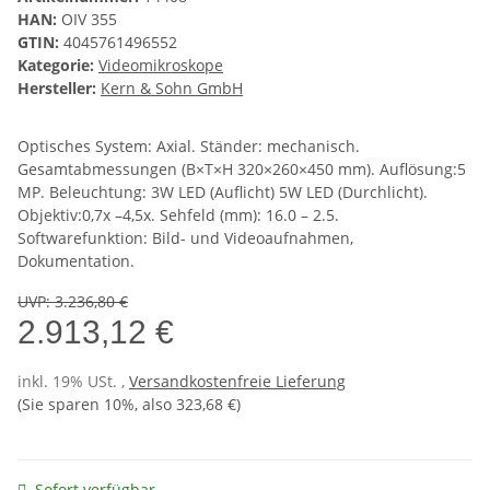
HAN:
OIV 355
GTIN:
4045761496552
Kategorie:
Videomikroskope
Hersteller:
Kern & Sohn GmbH
Optisches System: Axial. Ständer: mechanisch.
Gesamtabmessungen (B×T×H 320×260×450 mm). Auflösung:5
MP. Beleuchtung: 3W LED (Auflicht) 5W LED (Durchlicht).
Objektiv:0,7x –4,5x. Sehfeld (mm): 16.0 – 2.5.
Softwarefunktion: Bild- und Videoaufnahmen,
Dokumentation.
UVP
:
3.236,80 €
2.913,12 €
inkl. 19% USt. ,
Versandkostenfreie Lieferung
(Sie sparen
10%
, also
323,68 €
)
Sofort verfügbar