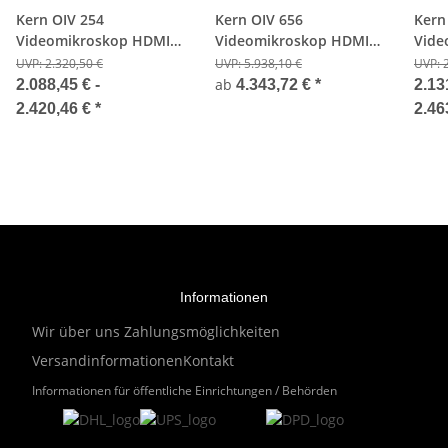
Kern OIV 254
Kern OIV 656
Kern
Videomikroskop HDMI
Videomikroskop HDMI
Vide
(60 FPS) Bildaufnahme
(30 FPS) Bild- und
(60 F
UVP:
2.320,50 €
UVP:
5.938,10 €
UVP:
Videoaufnahmen,
Vide
ab
2.088,45 € -
4.343,72 €
*
2.13
Dokumentation
Mes
2.420,46 €
*
2.46
Informationen
Wir über uns
Zahlungsmöglichkeiten
Versandinformationen
Kontakt
Informationen für öffentliche Einrichtungen / Behörden