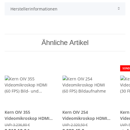
Herstellerinformationen
Ähnliche Artikel
SOND
Kern OIV 355
Kern OIV 254
Kern
Videomikroskop HDMI
Videomikroskop HDMI
Vide
(60 FPS) Bild- und
(60 FPS) Bildaufnahme
(30 F
UVP:
3.236,80 €
UVP:
2.320,50 €
UVP: