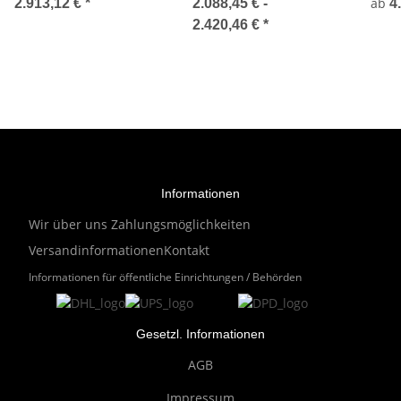
Videoaufnahme
Vide
ab
2.913,12 €
*
2.088,45 € -
4
Doku
2.420,46 €
*
Informationen
Wir über uns
Zahlungsmöglichkeiten
Versandinformationen
Kontakt
Informationen für öffentliche Einrichtungen / Behörden
Gesetzl. Informationen
AGB
Impressum