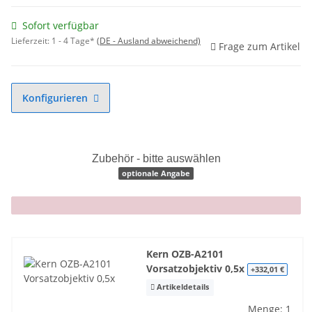
Sofort verfügbar
Lieferzeit:
1 - 4 Tage*
(DE - Ausland abweichend)
Frage zum Artikel
Konfigurieren
Zubehör - bitte auswählen
optionale Angabe
x
Kern OZB-A2101
Vorsatzobjektiv 0,5x
+332,01 €
Artikeldetails
Menge: 1