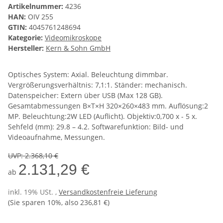
Artikelnummer:
4236
HAN:
OIV 255
GTIN:
4045761248694
Kategorie:
Videomikroskope
Hersteller:
Kern & Sohn GmbH
Optisches System: Axial. Beleuchtung dimmbar.
Vergrößerungsverhältnis: 7,1:1. Ständer: mechanisch.
Datenspeicher: Extern über USB (Max 128 GB).
Gesamtabmessungen B×T×H 320×260×483 mm. Auflösung:2
MP. Beleuchtung:2W LED (Auflicht). Objektiv:0,700 x - 5 x.
Sehfeld (mm): 29.8 – 4.2. Softwarefunktion: Bild- und
Videoaufnahme, Messungen.
UVP
:
2.368,10 €
2.131,29 €
ab
inkl. 19% USt. ,
Versandkostenfreie Lieferung
(Sie sparen
10%
, also
236,81 €
)