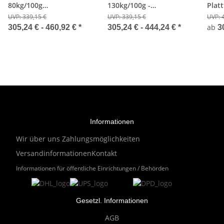
80kg/100g
130kg/100g -
Plat
Handkraftmesser
Handkraftmesser
150/
UVP:
339,15 €
UVP:
339,15 €
UVP:
ab
305,24 € -
460,92 €
*
305,24 € -
444,24 €
*
3
Informationen
Wir über uns
Zahlungsmöglichkeiten
Versandinformationen
Kontakt
Informationen für öffentliche Einrichtungen / Behörden
Gesetzl. Informationen
AGB