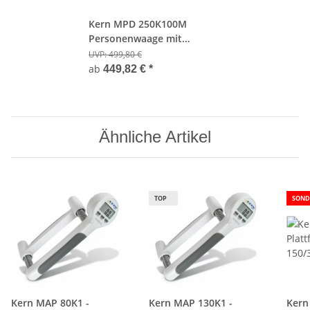
Kern MPD 250K100M
Personenwaage mit
Eichzulassung
UVP:
499,80 €
ab
449,82 €
*
Ähnliche Artikel
TOP
SOND
Kern MAP 80K1 -
Kern MAP 130K1 -
Kern