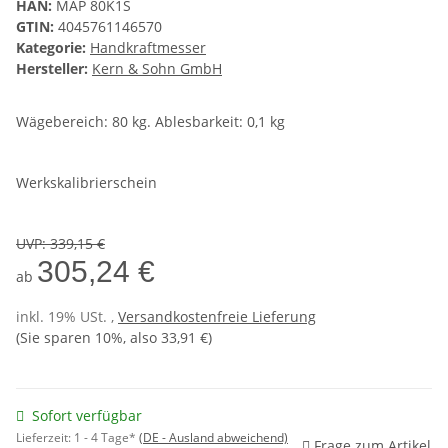
HAN:
MAP 80K1S
GTIN:
4045761146570
Kategorie:
Handkraftmesser
Hersteller:
Kern & Sohn GmbH
Wägebereich: 80 kg. Ablesbarkeit: 0,1 kg
Werkskalibrierschein
UVP
:
339,15 €
305,24 €
ab
inkl. 19% USt. ,
Versandkostenfreie Lieferung
(Sie sparen
10%
, also
33,91 €
)
Sofort verfügbar
Lieferzeit:
1 - 4 Tage*
(DE - Ausland abweichend)
Frage zum Artikel