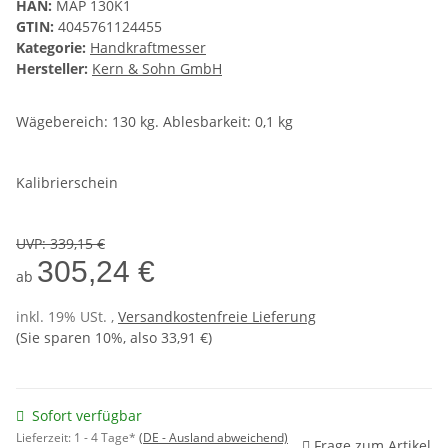
HAN:
MAP 130K1
GTIN:
4045761124455
Kategorie:
Handkraftmesser
Hersteller:
Kern & Sohn GmbH
Wägebereich: 130 kg. Ablesbarkeit: 0,1 kg
Kalibrierschein
UVP
:
339,15 €
305,24 €
ab
inkl. 19% USt. ,
Versandkostenfreie Lieferung
(Sie sparen
10%
, also
33,91 €
)
Sofort verfügbar
Lieferzeit:
1 - 4 Tage*
(DE - Ausland abweichend)
Frage zum Artikel