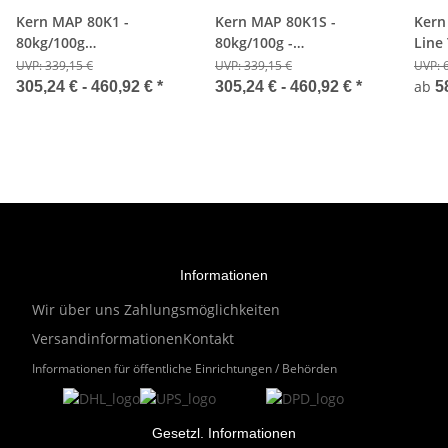
Kern MAP 80K1 -
Kern MAP 80K1S -
Kern
80kg/100g
80kg/100g -
Line
Handkraftmesser
Handkraftmesser
16kg
UVP:
339,15 €
UVP:
339,15 €
UVP:
ab
305,24 € -
460,92 €
*
305,24 € -
460,92 €
*
5
Informationen
Wir über uns
Zahlungsmöglichkeiten
Versandinformationen
Kontakt
Informationen für öffentliche Einrichtungen / Behörden
Gesetzl. Informationen