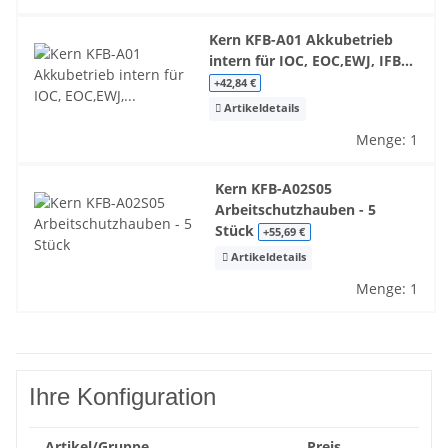
Kern KFB-A01 Akkubetrieb
intern für IOC, EOC,EWJ, IFB...
+42,84 €
Artikeldetails
Menge: 1
Kern KFB-A02S05
Arbeitschutzhauben - 5
Stück
+55,69 €
Artikeldetails
Menge: 1
Ihre Konfiguration
Artikel/Gruppe
Preis