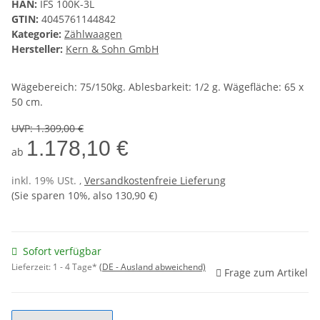
HAN:
IFS 100K-3L
GTIN:
4045761144842
Kategorie:
Zählwaagen
Hersteller:
Kern & Sohn GmbH
Wägebereich: 75/150kg. Ablesbarkeit: 1/2 g. Wägefläche: 65 x
50 cm.
UVP
:
1.309,00 €
1.178,10 €
ab
inkl. 19% USt. ,
Versandkostenfreie Lieferung
(Sie sparen
10%
, also
130,90 €
)
Sofort verfügbar
Lieferzeit:
1 - 4 Tage*
(DE - Ausland abweichend)
Frage zum Artikel