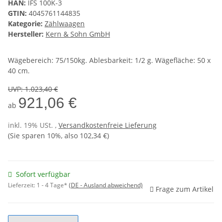
HAN:
IFS 100K-3
GTIN:
4045761144835
Kategorie:
Zählwaagen
Hersteller:
Kern & Sohn GmbH
Wägebereich: 75/150kg. Ablesbarkeit: 1/2 g. Wägefläche: 50 x
40 cm.
UVP
:
1.023,40 €
921,06 €
ab
inkl. 19% USt. ,
Versandkostenfreie Lieferung
(Sie sparen
10%
, also
102,34 €
)
Sofort verfügbar
Lieferzeit:
1 - 4 Tage*
(DE - Ausland abweichend)
Frage zum Artikel