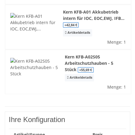
Kern KFB-A01 Akkubetrieb
intern für IOC, EOC,EWJ, IFB...
+42,84 €
Artikeldetails
Menge: 1
Kern KFB-A02S05
Arbeitschutzhauben - 5
Stück
+55,69 €
Artikeldetails
Menge: 1
Ihre Konfiguration
Artikel/Gruppe
Preis