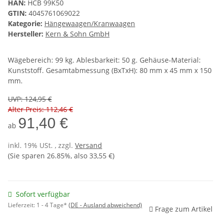
HAN:
HCB 99K50
GTIN:
4045761069022
Kategorie:
Hängewaagen/Kranwaagen
Hersteller:
Kern & Sohn GmbH
Wägebereich: 99 kg. Ablesbarkeit: 50 g. Gehäuse-Material:
Kunststoff. Gesamtabmessung (BxTxH): 80 mm x 45 mm x 150
mm.
UVP
:
124,95 €
Alter Preis: 112,46 €
91,40 €
ab
inkl. 19% USt. , zzgl.
Versand
(Sie sparen
26.85%
, also
33,55 €
)
Sofort verfügbar
Lieferzeit:
1 - 4 Tage*
(DE - Ausland abweichend)
Frage zum Artikel