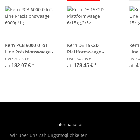
Kern PCB 6000-0 IoT-
Kern DE 15K2D
Kern
Line Präzisionswaage -
Plattformwaage -
Line
6000g/1g
6/15kg;2/5g
15kg
UVP:
202,30 €
UVP:
243,95 €
UVP:
ab
ab
ab
182,07 €
*
178,45 €
*
4
Informationen
Wir über uns
Zahlungsmöglichkeiten