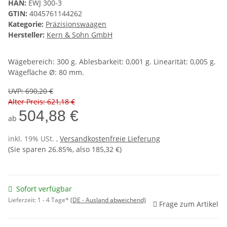
HAN:
EWJ 300-3
GTIN:
4045761144262
Kategorie:
Präzisionswaagen
Hersteller:
Kern & Sohn GmbH
Wägebereich: 300 g. Ablesbarkeit: 0,001 g. Linearität: 0,005 g.
Wägefläche Ø: 80 mm.
UVP
:
690,20 €
Alter Preis: 621,18 €
504,88 €
ab
inkl. 19% USt. ,
Versandkostenfreie Lieferung
(Sie sparen
26.85%
, also
185,32 €
)
Sofort verfügbar
Lieferzeit:
1 - 4 Tage*
(DE - Ausland abweichend)
Frage zum Artikel