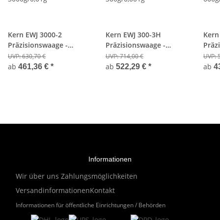
Kern EWJ 3000-2
Kern EWJ 300-3H
Kern
Präzisionswaage -
Präzisionswaage -
Präz
3000g/0,01g
300g/0,001g
600g/
UVP:
630,70 €
UVP:
714,00 €
UVP:
ab
ab
ab
461,36 €
*
522,29 €
*
4
Informationen
Wir über uns
Zahlungsmöglichkeiten
Versandinformationen
Kontakt
Informationen für öffentliche Einrichtungen / Behörden