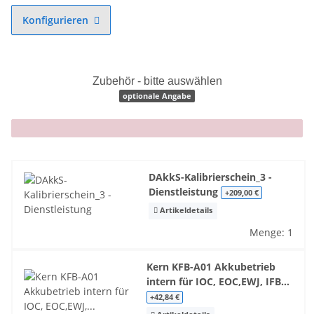
Konfigurieren
Zubehör - bitte auswählen
optionale Angabe
x
DAkkS-Kalibrierschein_3 -
Dienstleistung
+209,00 €
Artikeldetails
Menge: 1
Kern KFB-A01 Akkubetrieb
intern für IOC, EOC,EWJ, IFB...
+42,84 €