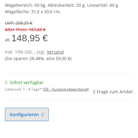
Wägebereich: 60 kg. Ablesbarkeit: 20 g. Linearität: 40 g.
Wägefläche: 31,0 x 30,0 cm.
UVP
:
208,25 €
Alter Preis: 187,43 €
148,95 €
ab
inkl. 19% USt. , zzgl.
Versand
(Sie sparen
28.48%
, also
59,30 €
)
Sofort verfügbar
Lieferzeit:
1 - 4 Tage*
(DE - Ausland abweichend)
Frage zum Artikel
Konfigurieren