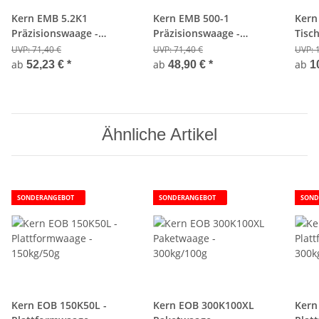
Kern EMB 5.2K1
Kern EMB 500-1
Kern
Präzisionswaage -
Präzisionswaage -
Tisc
5200g/1g
500g/0,1g
UVP:
71,40 €
UVP:
71,40 €
UVP:
ab
ab
ab
52,23 €
*
48,90 €
*
1
Ähnliche Artikel
SONDERANGEBOT
SONDERANGEBOT
SOND
Kern EOB 150K50L -
Kern EOB 300K100XL
Kern