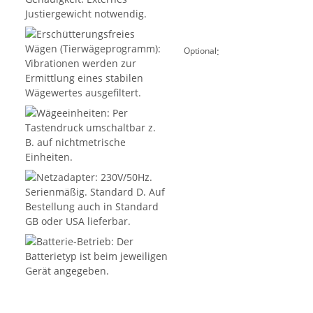
:
Optional