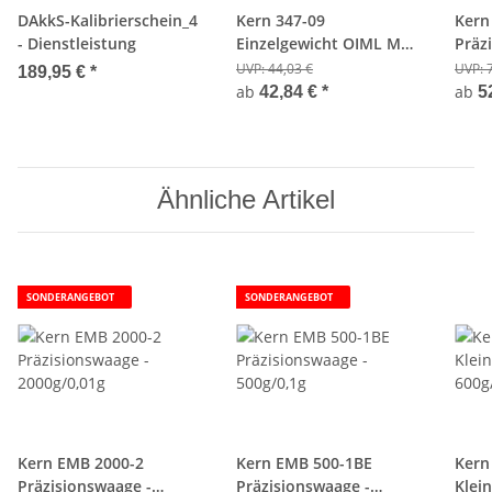
DAkkS-Kalibrierschein_4
Kern 347-09
Kern
- Dienstleistung
Einzelgewicht OIML M1
Präz
Edelstahl - 500g
5200
UVP:
44,03 €
UVP:
189,95 €
*
ab
ab
42,84 €
*
5
Ähnliche Artikel
SONDERANGEBOT
SONDERANGEBOT
Kern EMB 2000-2
Kern EMB 500-1BE
Kern
Präzisionswaage -
Präzisionswaage -
Klei