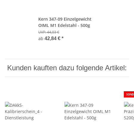
Kern 347-09 Einzelgewicht
OIML M1 Edelstahl - 500g
UVP:
44,03 €
ab
42,84 €
*
Kunden kauften dazu folgende Artikel:
SOND