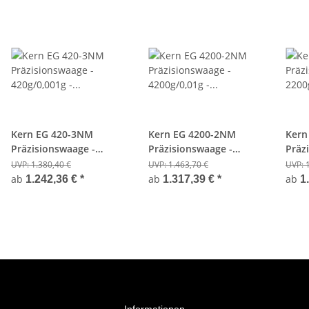
Kern EG 420-3NM
Kern EG 4200-2NM
Kern
Präzisionswaage -
Präzisionswaage -
Präz
420g/0,001g - Eichfähig
4200g/0,01g - Eichfähig
2200g
UVP:
1.380,40 €
UVP:
1.463,70 €
UVP:
ab
ab
ab
1.242,36 €
*
1.317,39 €
*
1