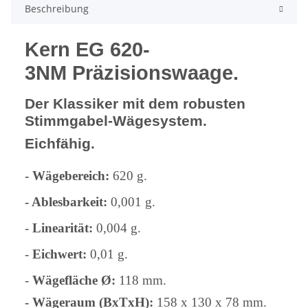
Beschreibung
Kern EG 620-
3NM Präzisionswaage.
Der Klassiker mit dem robusten
Stimmgabel-Wägesystem.
Eichfähig.
- Wägebereich:
620 g.
- Ablesbarkeit:
0,001 g.
-
Linearität:
0,004 g.
-
Eichwert:
0,01 g.
-
Wägefläche Ø:
118 mm.
- Wägeraum (BxTxH):
158 x 130 x 78 mm.