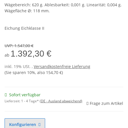
Wägebereich: 620 g. Ablesbarkeit: 0,001 g. Linearität: 0,004 g.
Wägefläche Ø: 118 mm.
Eichung Eichklasse II
UVP
:
1.547,00 €
1.392,30 €
ab
inkl. 19% USt. ,
Versandkostenfreie Lieferung
(Sie sparen
10%
, also
154,70 €
)
Sofort verfügbar
Lieferzeit:
1 - 4 Tage*
(DE - Ausland abweichend)
Frage zum Artikel
Konfigurieren