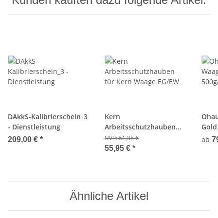
DAkkS-Kalibrierschein_3
Kern
Ohau
- Dienstleistung
Arbeitsschutzhauben
Gold
für Kern Waage EG/EW
UVP:
61,88 €
ab
209,00 €
*
7
55,95 €
*
Ähnliche Artikel