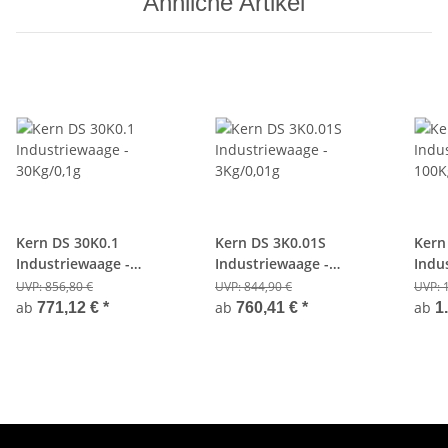
Ähnliche Artikel
Kern DS 30K0.1
Kern DS 3K0.01S
Kern
Industriewaage -
Industriewaage -
Indu
30Kg/0,1g
3Kg/0,01g
100K
UVP:
856,80 €
UVP:
844,90 €
UVP:
ab
ab
ab
771,12 €
*
760,41 €
*
1