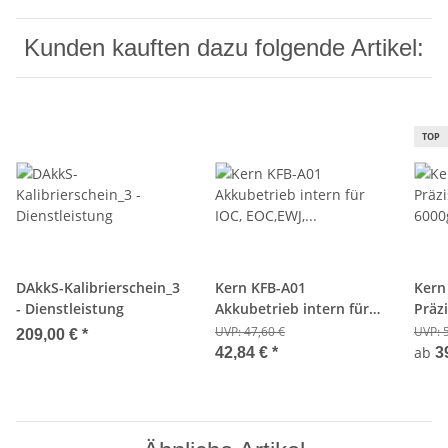
Kunden kauften dazu folgende Artikel:
TOP
DAkkS-Kalibrierschein_3
Kern KFB-A01
Kern
- Dienstleistung
Akkubetrieb intern für
Präz
IOC, EOC,EWJ, IFB...
6000g
UVP:
47,60 €
UVP:
209,00 €
*
ab
42,84 €
*
3