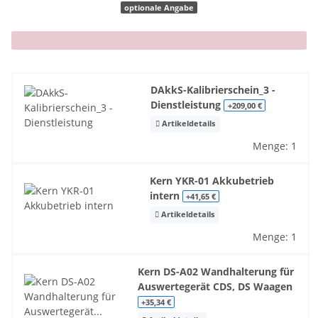
optionale Angabe
x
DAkkS-Kalibrierschein_3 -
Dienstleistung
+209,00 €
Artikeldetails
Menge: 1
Kern YKR-01 Akkubetrieb
intern
+41,65 €
Artikeldetails
Menge: 1
Kern DS-A02 Wandhalterung für
Auswertegerät CDS, DS Waagen
+35,34 €