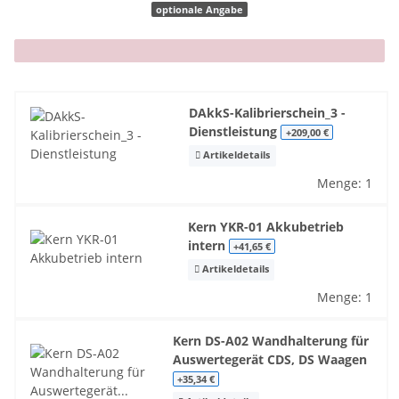
optionale Angabe
x
DAkkS-Kalibrierschein_3 -
Dienstleistung
+209,00 €
Artikeldetails
Menge: 1
Kern YKR-01 Akkubetrieb
intern
+41,65 €
Artikeldetails
Menge: 1
Kern DS-A02 Wandhalterung für
Auswertegerät CDS, DS Waagen
+35,34 €