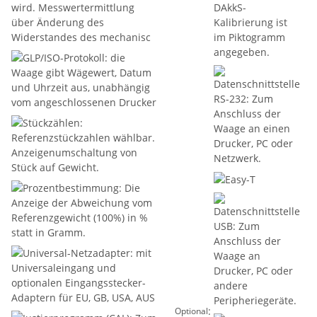
:
Optional