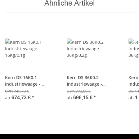
Ähnliche Artikel
Kern DS 16K0.1
Kern DS 36K0.2
Kern
Industriewaage -
Industriewaage -
Indu
16Kg/0,1g
36Kg/0,2g
36Kg
UVP:
749,70 €
UVP:
773,50 €
UVP:
ab
ab
ab
674,73 €
*
696,15 €
*
1