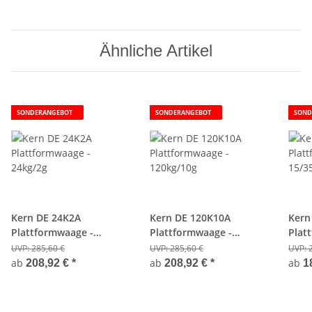
Ähnliche Artikel
SONDERANGEBOT
SONDERANGEBOT
SOND
Kern DE 24K2A
Kern DE 120K10A
Kern
Plattformwaage -
Plattformwaage -
Plat
24kg/2g
120kg/10g
15/3
UVP:
285,60 €
UVP:
285,60 €
UVP:
ab
ab
ab
208,92 €
*
208,92 €
*
1