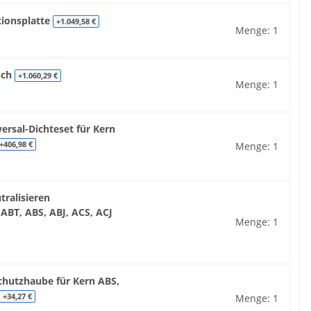
tionsplatte
+1.049,58 €
Menge: 1
sch
+1.060,29 €
Menge: 1
ersal-Dichteset für Kern
Menge: 1
+406,98 €
tralisieren
 ABT, ABS, ABJ, ACS, ACJ
Menge: 1
chutzhaube für Kern ABS,
Menge: 1
+34,27 €