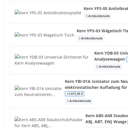
Kern YPS-05 Antivibra
Artikeldetails
Kern YPS-03 Wägetisch Ti
Artikeldetails
Kern YDB-03 Univ
Analysewaagen
Artikeldetails
Kern YBI-01A Ionisator zum Neu
elektrostatischer Aufladung für
+1.017,45 €
Artikeldetails
Kern ABS-A08 Staubs
ABJ, ABT, EWJ Waage