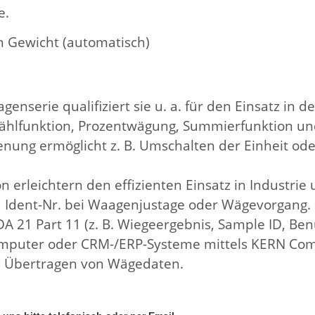
e.
m Gewicht (automatisch)
nserie qualifiziert sie u. a. für den Einsatz in d
 Zählfunktion, Prozentwägung, Summierfunktion und
ung ermöglicht z. B. Umschalten der Einheit oder 
on erleichtern den effizienten Einsatz in Industrie
d Ident-Nr. bei Waagenjustage oder Wägevorgang.
DA 21 Part 11 (z. B. Wiegeergebnis, Sample ID, Ben
mputer oder CRM-/ERP-Systeme mittels KERN Com
um Übertragen von Wägedaten.