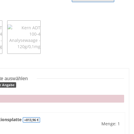
tte auswählen
e Angabe
tionsplatte
+813,96 €
Menge: 1