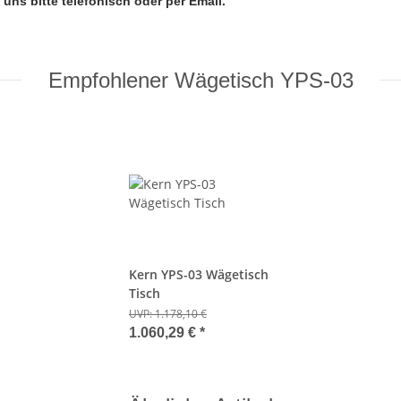
ns bitte telefonisch oder per Email.
Empfohlener Wägetisch YPS-03
Kern YPS-03 Wägetisch
Tisch
UVP:
1.178,10 €
1.060,29 €
*