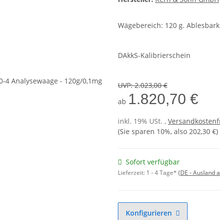
Wägebereich: 120 g. Ablesbarke
DAkkS-Kalibrierschein
UVP
:
2.023,00 €
1.820,70 €
ab
inkl. 19% USt. ,
Versandkostenf
(Sie sparen
10%
, also
202,30 €
)
Sofort verfügbar
Lieferzeit:
1 - 4 Tage*
(DE - Ausland 
Konfigurieren