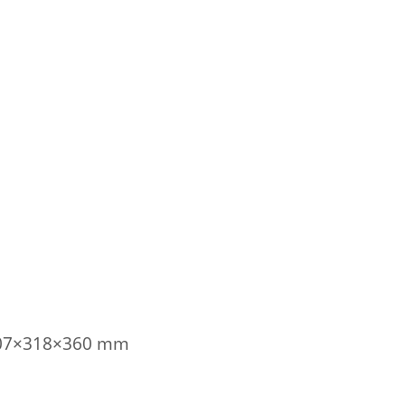
7×318×360 mm