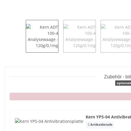
Zubehör - bi
optional
x
Kern YPS-04 Antivibra
Artikeldetails