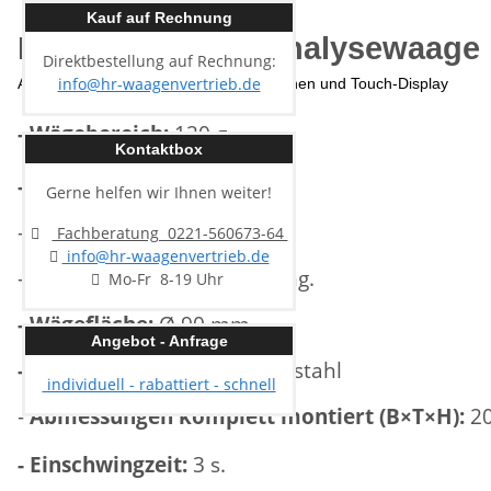
Kauf auf Rechnung
Kern ADT 100-4 Analysewaage
Direktbestellung auf Rechnung:
info@hr-waagenvertrieb.de
Analysenwaage mit vielseitigen Funktionen und Touch-Display
- Wägebereich:
120 g.
Kontaktbox
- Ablesbarkeit:
0,1 mg.
Gerne helfen wir Ihnen weiter!
-
Linearität:
0,3 mg.
Fachberatung 0221-560673-64
info@hr-waagenvertrieb.de
-
Reproduzierbarkeit:
0,3 mg.
Mo-Fr 8-19 Uhr
- Wägefläche:
Ø 90 mm.
Angebot - Anfrage
- Material Wägeplatte:
Edelstahl
individuell - rabattiert - schnell
-
Abmessungen komplett montiert (B×T×H):
20
- Einschwingzeit:
3 s.