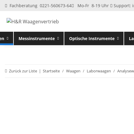
Fachberatung 0221-560673-64
Mo-Fr 8-19 Uhr
Support:
en
Messinstrumente
Optische Instrumente
La
Zurück zur Liste
Startseite
Waagen
Laborwaagen
Analyse