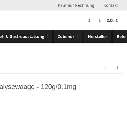
Kauf auf Rechnung
Kontakt
0,00 €
el- & Gastroaustattung
Zubehör
Hersteller
Refe
alysewaage - 120g/0,1mg