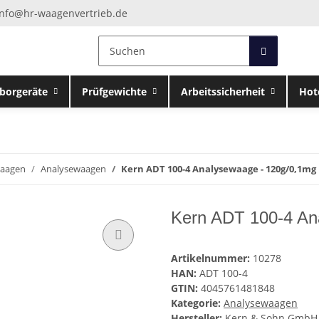
info@hr-waagenvertrieb.de
borgeräte
Prüfgewichte
Arbeitssicherheit
Hot
waagen
Analysewaagen
Kern ADT 100-4 Analysewaage - 120g/0,1mg
Kern ADT 100-4 An
Artikelnummer:
10278
HAN:
ADT 100-4
GTIN:
4045761481848
Kategorie:
Analysewaagen
Hersteller:
Kern & Sohn GmbH