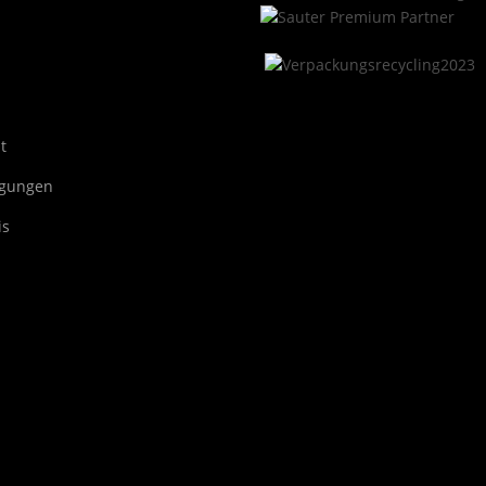
t
ngungen
is