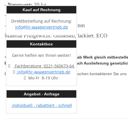
- Nennwert:
20 kg
Kauf auf Rechnung
- Toleranz +/- mg:
1000
Direktbestellung auf Rechnung:
-
Abmessung:
230 x 119 x 142 mm
info@hr-waagenvertrieb.de
Material Prüfgewicht: Gusseisen, lackiert. ECO
Kontaktbox
Gerne helfen wir Ihnen weiter!
+++ Bei Eichwunsch die Ersteichung ab Werk gleich mitbestell
Eine nachträgliche Ersteichung ist nach Auslieferung gesetzli
Fachberatung 0221-560673-64
info@hr-waagenvertrieb.de
Bei weiteren Fragen oder Beratungswünschen kontaktieren Sie uns bi
Mo-Fr 8-19 Uhr
Angebot - Anfrage
individuell - rabattiert - schnell