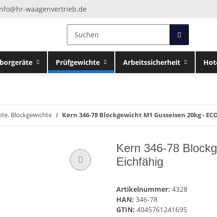
info@hr-waagenvertrieb.de
borgeräte
Prüfgewichte
Arbeitssicherheit
Hot
hte, Blockgewichte
Kern 346-78 Blockgewicht M1 Gusseisen 20kg - ECO
Kern 346-78 Block
Eichfähig
Artikelnummer:
4328
HAN:
346-78
GTIN:
4045761241695