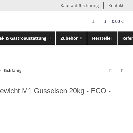
Kauf auf Rechnung
Kontakt
0,00 €
el- & Gastroaustattung
Zubehör
Hersteller
Refe
 - Eichfähig
gewicht M1 Gusseisen 20kg - ECO -