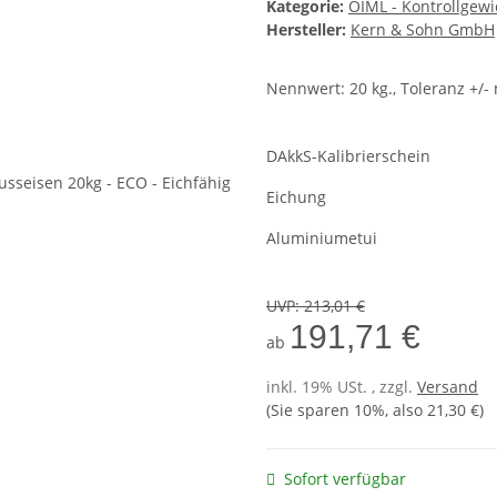
Kategorie:
OIML - Kontrollgewi
Hersteller:
Kern & Sohn GmbH
Nennwert: 20 kg., Toleranz +/
DAkkS-Kalibrierschein
Eichung
Aluminiumetui
UVP
:
213,01 €
191,71 €
ab
inkl. 19% USt. , zzgl.
Versand
(Sie sparen
10%
, also
21,30 €
)
Sofort verfügbar