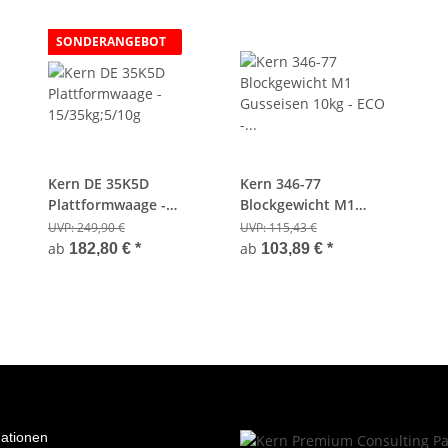
SONDERANGEBOT
Kern DE 35K5D
Kern 346-77
Plattformwaage -
Blockgewicht M1
15/35kg;5/10g
Gusseisen 10kg - ECO -
UVP:
249,90 €
UVP:
115,43 €
Eichfähig
ab
ab
182,80 €
*
103,89 €
*
mationen