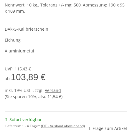
Nennwert: 10 kg., Toleranz +/- mg: 500, Abmessung: 190 x 95
x 109 mm.
DAkkS-Kalibrierschein
Eichung
Aluminiumetui
UVP
:
115,43 €
103,89 €
ab
inkl. 19% USt. , zzgl.
Versand
(Sie sparen
10%
, also
11,54 €
)
Sofort verfügbar
Lieferzeit:
1 - 4 Tage*
(DE - Ausland abweichend)
Frage zum Artikel