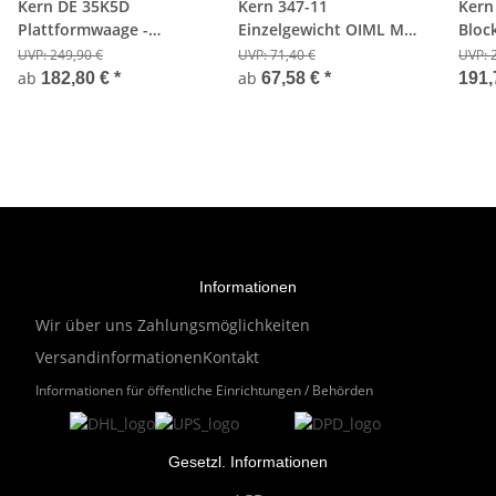
Kern DE 35K5D
Kern 347-11
Kern
Plattformwaage -
Einzelgewicht OIML M1
Bloc
15/35kg;5/10g
Edelstahl - 1000g
Guss
UVP:
249,90 €
UVP:
71,40 €
UVP:
Eich
ab
ab
182,80 €
*
67,58 €
*
191,
Informationen
Wir über uns
Zahlungsmöglichkeiten
Versandinformationen
Kontakt
Informationen für öffentliche Einrichtungen / Behörden
Gesetzl. Informationen