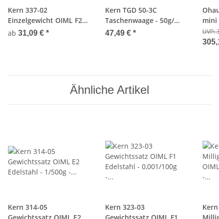
Kern 337-02
Kern TGD 50-3C
Ohau
Einzelgewicht OIML F2
Taschenwaage - 50g/
mini
Edelstahl - 2g
250ct ; 0,001g/0,005ct
U/mi
UVP:
ab
31,09 €
*
47,49 €
*
305,
Ähnliche Artikel
Kern 314-05
Kern 323-03
Kern
Gewichtssatz OIML E2
Gewichtssatz OIML F1
Mill