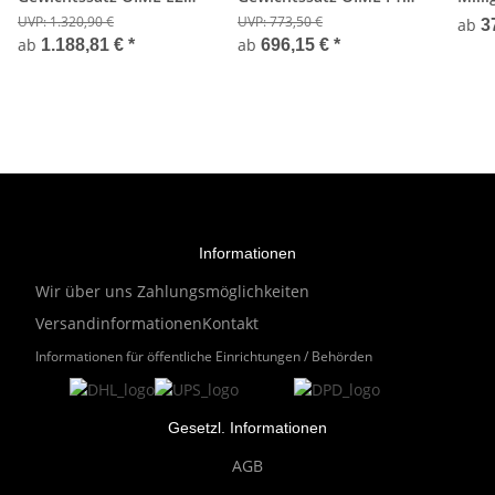
Edelstahl - 1/500g -
Edelstahl - 0,001/100g -
OIML
UVP:
1.320,90 €
UVP:
773,50 €
ab
3
Holzkoffer
Holzkoffer
- Eic
ab
ab
1.188,81 €
*
696,15 €
*
Informationen
Wir über uns
Zahlungsmöglichkeiten
Versandinformationen
Kontakt
Informationen für öffentliche Einrichtungen / Behörden
Gesetzl. Informationen
AGB