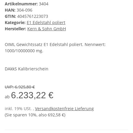
Artikelnummer:
3404
HAN:
304-096
GTIN:
4045761223073
Kategorie:
E1 Edelstahl poliert
Hersteller:
Kern & Sohn GmbH
OIML Gewichtssatz E1 Edelstahl poliert. Nennwert:
1000/10000000 mg.
DAkkS Kalibrierschein
UVP
:
6.925,80 €
6.233,22 €
ab
inkl. 19% USt. ,
Versandkostenfreie Lieferung
(Sie sparen
10%
, also
692,58 €
)