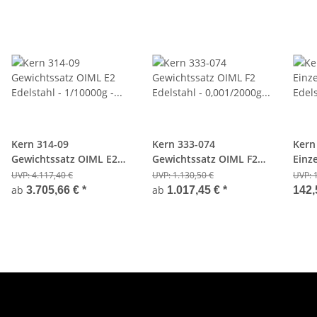
Kern 314-09
Kern 333-074
Kern
Gewichtssatz OIML E2
Gewichtssatz OIML F2
Einz
Edelstahl - 1/10000g -
Edelstahl - 0,001/2000g -
Edels
UVP:
4.117,40 €
UVP:
1.130,50 €
UVP:
Holzkoffer
Kunststoffkoffer
For
ab
ab
3.705,66 €
*
1.017,45 €
*
142,