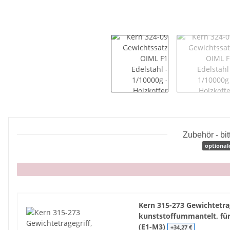
Zubehör - bi
optional
x
Kern 315-273 Gewichtetrag
kunststoffummantelt, für
(E1-M3)
+34,27 €