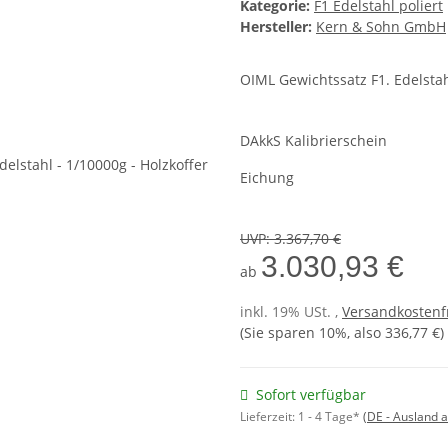
Kategorie:
F1 Edelstahl poliert
Hersteller:
Kern & Sohn GmbH
OIML Gewichtssatz F1. Edelstah
DAkkS Kalibrierschein
Eichung
UVP
:
3.367,70 €
3.030,93 €
ab
inkl. 19% USt. ,
Versandkostenf
(Sie sparen
10%
, also
336,77 €
)
Sofort verfügbar
Lieferzeit:
1 - 4 Tage*
(DE - Ausland 