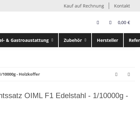
Kauf auf Rechnung
Kontakt
0,00 €
el- & Gastroaustattung
Zubehör
Hersteller
Refe
1/10000g - Holzkoffer
tssatz OIML F1 Edelstahl - 1/10000g -