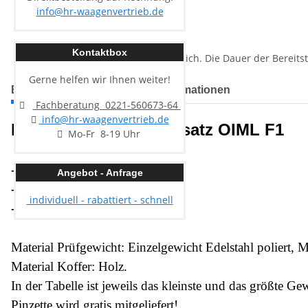
info@hr-waagenvertrieb.de
Kontaktbox
:
Optional
Gerne helfen wir Ihnen weiter!
Beschreibung
Herstellerinformationen
Fachberatung 0221-560673-64
info@hr-waagenvertrieb.de
Kern 324-09 Gewichtssatz OIML F1
Mo-Fr 8-19 Uhr
- Nennwert:
1g - 10000g
Angebot - Anfrage
- Form:
Knopfform
individuell - rabattiert - schnell
- Material:
Edelstahl poliert
Material Prüfgewicht: Einzelgewicht Edelstahl poliert
Material Koffer: Holz.
In der Tabelle ist jeweils das kleinste und das größte Ge
Pinzette wird gratis mitgeliefert!