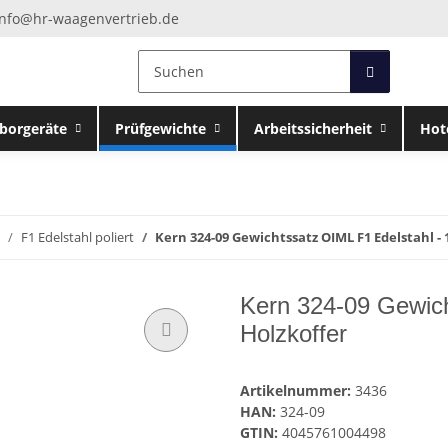
info@hr-waagenvertrieb.de
borgeräte
Prüfgewichte
Arbeitssicherheit
Hot
F1 Edelstahl poliert
Kern 324-09 Gewichtssatz OIML F1 Edelstahl - 
Kern 324-09 Gewich
Holzkoffer
Artikelnummer:
3436
HAN:
324-09
GTIN:
4045761004498