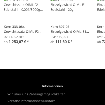
Kern 333-084
Kern 307-05
Kern
Gewichtssatz OIML F2
Einzelgewicht OIML E1
Einz
Edelstahl - 0,001/5000g -
Edelstahl - 20g
Edels
UVP:
1.392,30 €
UVP:
119,00 €
UVP:
Kunststoffkoffer
ab
ab
ab
1.253,07 €
*
111,60 €
*
7
Informationen
Wir über uns
Zahlungsmöglichkeiten
Versandinformationen
Kontakt