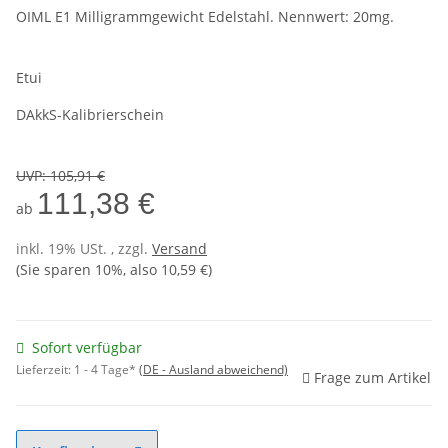
OIML E1 Milligrammgewicht Edelstahl. Nennwert: 20mg.
Etui
DAkkS-Kalibrierschein
UVP
:
105,91 €
111,38 €
ab
inkl. 19% USt. , zzgl.
Versand
(Sie sparen
10%
, also
10,59 €
)
Sofort verfügbar
Lieferzeit:
1 - 4 Tage*
(DE - Ausland abweichend)
Frage zum Artikel