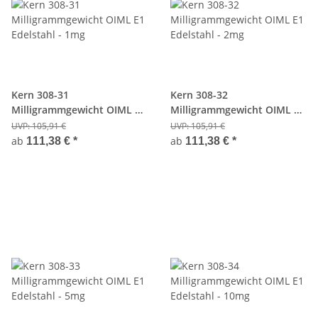
Kern 308-31
Kern 308-32
Milligrammgewicht OIML E1
Milligrammgewicht OIML E1
Edelstahl - 1mg
Edelstahl - 2mg
UVP:
105,91 €
UVP:
105,91 €
ab
ab
111,38 €
*
111,38 €
*