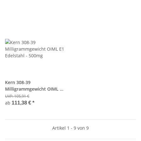
Kern 308-39
Milligrammgewicht OIML E1
Edelstahl - 500mg
UVP:
105,91 €
ab
111,38 €
*
Artikel 1 - 9 von 9