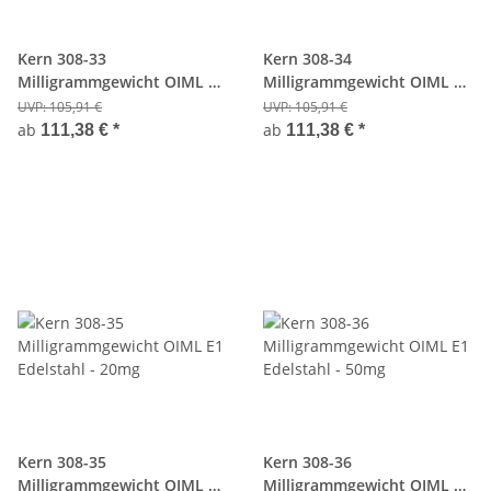
Kern 308-33
Kern 308-34
Milligrammgewicht OIML E1
Milligrammgewicht OIML E1
Edelstahl - 5mg
Edelstahl - 10mg
UVP:
105,91 €
UVP:
105,91 €
ab
ab
111,38 €
*
111,38 €
*
Kern 308-35
Kern 308-36
Milligrammgewicht OIML E1
Milligrammgewicht OIML E1