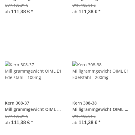
Edelstahl - 20mg
Edelstahl - 50mg
UVP:
105,91 €
UVP:
105,91 €
ab
ab
111,38 €
*
111,38 €
*
Kern 308-37
Kern 308-38
Milligrammgewicht OIML E1
Milligrammgewicht OIML E1
Edelstahl - 100mg
Edelstahl - 200mg
UVP:
105,91 €
UVP:
105,91 €
ab
ab
111,38 €
*
111,38 €
*