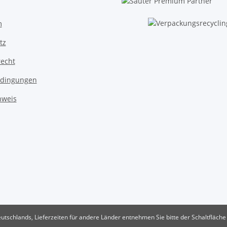
m
tz
recht
dingungen
nweis
eutschlands, Lieferzeiten für andere Länder entnehmen Sie bitte der Schaltfläch