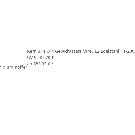
Kern 314-044 Gewichtssatz OIML E2 Edelstahl - 1/200g
UVP:
987,70 €
ab
888,93 €
*
minium-Koffer