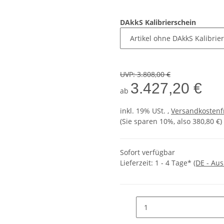
DAkkS Kalibrierschein
UVP
:
3.808,00 €
3.427,20 €
ab
inkl. 19% USt. ,
Versandkostenf
(Sie sparen
10%
, also
380,80 €
)
Sofort verfügbar
Lieferzeit:
1 - 4 Tage*
(DE - Au