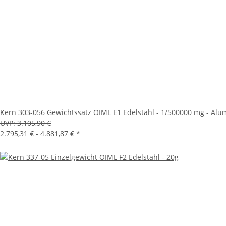
Kern 303-056 Gewichtssatz OIML E1 Edelstahl - 1/500000 mg - Alu
UVP:
3.105,90 €
2.795,31 € -
4.881,87 €
*