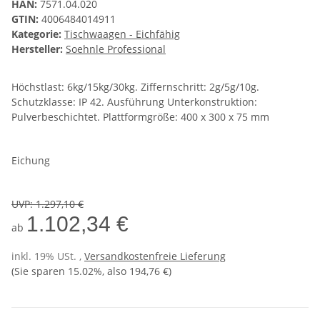
HAN:
7571.04.020
GTIN:
4006484014911
Kategorie:
Tischwaagen - Eichfähig
Hersteller:
Soehnle Professional
Höchstlast: 6kg/15kg/30kg. Ziffernschritt: 2g/5g/10g.
Schutzklasse: IP 42. Ausführung Unterkonstruktion:
Pulverbeschichtet. Plattformgröße: 400 x 300 x 75 mm
Eichung
UVP
:
1.297,10 €
1.102,34 €
ab
inkl. 19% USt. ,
Versandkostenfreie Lieferung
(Sie sparen
15.02%
, also
194,76 €
)