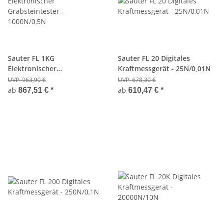
Sauter FL 1KG
Sauter FL 20 Digitales
Elektronischer
Kraftmessgerät - 25N/0,01N
Grabsteintester -
UVP:
963,90 €
UVP:
678,30 €
1000N/0,5N
ab
ab
867,51 €
*
610,47 €
*