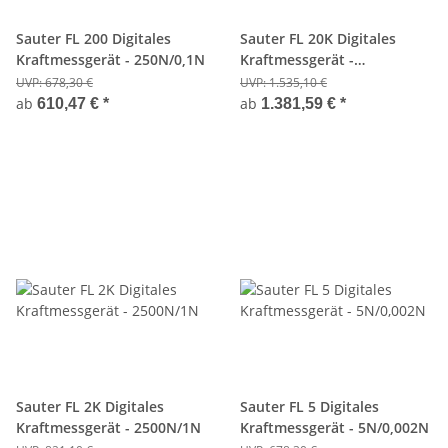
Sauter FL 200 Digitales
Sauter FL 20K Digitales
Kraftmessgerät - 250N/0,1N
Kraftmessgerät -
20000N/10N
UVP:
678,30 €
UVP:
1.535,10 €
ab
ab
610,47 €
*
1.381,59 €
*
Sauter FL 2K Digitales
Sauter FL 5 Digitales
Kraftmessgerät - 2500N/1N
Kraftmessgerät - 5N/0,002N