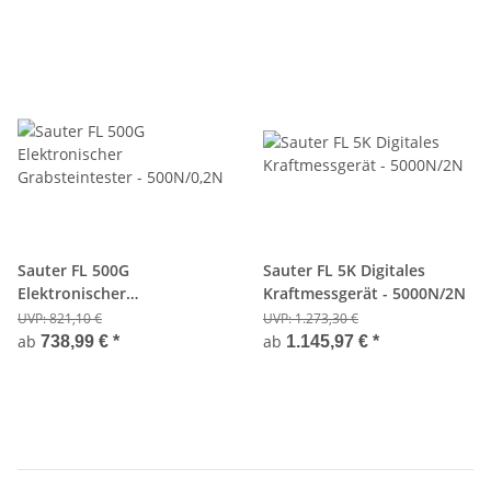
Sauter FL 500G
Sauter FL 5K Digitales
Elektronischer
Kraftmessgerät - 5000N/2N
Grabsteintester - 500N/0,2N
UVP:
821,10 €
UVP:
1.273,30 €
ab
ab
738,99 €
*
1.145,97 €
*