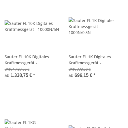
Sauter FL 10K Digitales
Sauter FL 1K Digitales
Kraftmessgerät -
Kraftmessgerät -
10000N/5N
1000N/0,5N
UVP:
1.487,50 €
UVP:
773,50 €
ab
ab
1.338,75 €
*
696,15 €
*